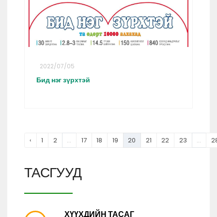
2022/07/05
Бид нэг зүрхтэй
‹
1
2
...
17
18
19
20
21
22
23
...
2
ТАСГУУД
ХҮҮХДИЙН ТАСАГ