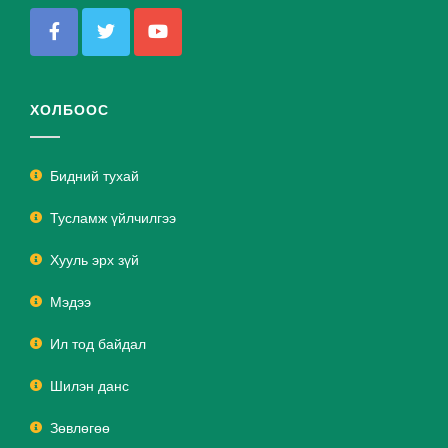
ХОЛБООС
Бидний тухай
Тусламж үйлчилгээ
Хууль эрх зүй
Мэдээ
Ил тод байдал
Шилэн данс
Зөвлөгөө