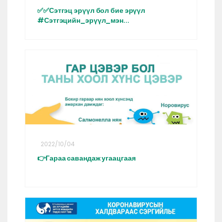
✅✅Сэтгэц эрүүл бол бие эрүүл
#Сэтгэцийн_эрүүл_мэн...
2022/10/04
👉Гараа савандаж угаацгаая