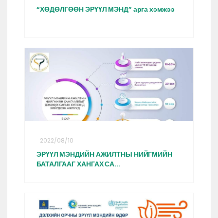
“ХӨДӨЛГӨӨН ЭРҮҮЛ МЭНД” арга хэмжээ
2022/08/10
ЭРҮҮЛ МЭНДИЙН АЖИЛТНЫ НИЙГМИЙН
БАТАЛГААГ ХАНГАХ СА...