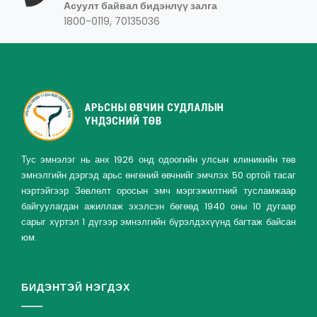
Асуулт байвал бидэнлүү залга
1800-0119, 70135036
Тус эмнэлэг нь анх 1926 онд одоогийн улсын клиникийн төв
эмнэлгийн дэргэд арьс өнгөний өвчнийг эмчлэх 50 ортой тасаг
нэртэйгээр Зөвлөлт оросын эмч мэргэжилтний тусламжаар
байгуулагдан ажиллаж эхэлсэн бөгөөд 1940 оны 10 дугаар
сарыг хүртэл 1 дүгээр эмнэлгийн бүрэлдэхүүнд багтаж байсан
юм.
БИДЭНТЭЙ НЭГДЭХ