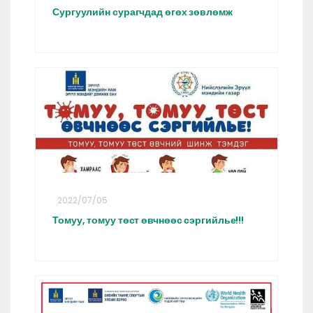
Сургуулийн сурагчдад өгөх зөвлөмж
2022/07/05
Томуу, томуу төст өвчнөөс сэргийлье!!!