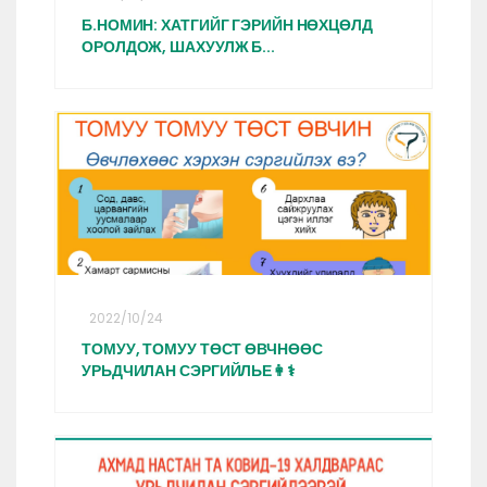
Б.НОМИН: ХАТГИЙГ ГЭРИЙН НӨХЦӨЛД
ОРОЛДОЖ, ШАХУУЛЖ Б...
2022/10/24
ТОМУУ, ТОМУУ ТӨСТ ӨВЧНӨӨС
УРЬДЧИЛАН СЭРГИЙЛЬЕ👩⚕️