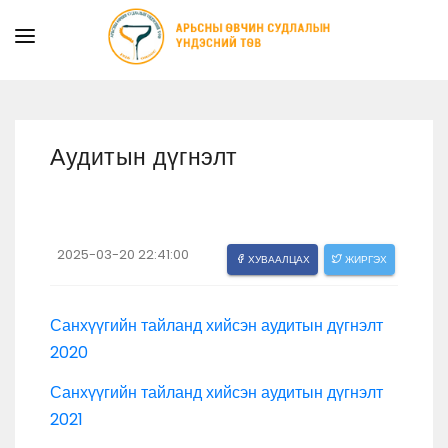
ТАНИЛЦУУЛГА
ТУСЛАМЖ ҮЙЛЧИЛГЭЭ
Аудитын дүгнэлт
ХУУЛЬ ЭРХ ЗҮЙ
МЭДЭЭ
ИЛ ТОД БАЙДАЛ
2025-03-20 22:41:00
ХУВААЛЦАХ
ЖИРГЭХ
СУРГАЛТЫН АЛБА
Санхүүгийн тайланд хийсэн аудитын дүгнэлт
2020
Санхүүгийн тайланд хийсэн аудитын дүгнэлт
2021