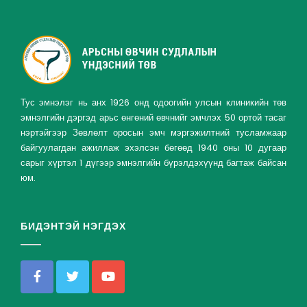
Тус эмнэлэг нь анх 1926 онд одоогийн улсын клиникийн төв
эмнэлгийн дэргэд арьс өнгөний өвчнийг эмчлэх 50 ортой тасаг
нэртэйгээр Зөвлөлт оросын эмч мэргэжилтний тусламжаар
байгуулагдан ажиллаж эхэлсэн бөгөөд 1940 оны 10 дугаар
сарыг хүртэл 1 дүгээр эмнэлгийн бүрэлдэхүүнд багтаж байсан
юм.
БИДЭНТЭЙ НЭГДЭХ