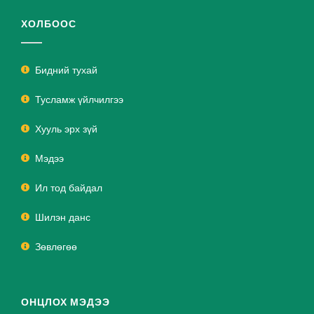
ХОЛБООС
Бидний тухай
Тусламж үйлчилгээ
Хууль эрх зүй
Мэдээ
Ил тод байдал
Шилэн данс
Зөвлөгөө
ОНЦЛОХ МЭДЭЭ