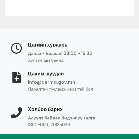
Цагийн хуваарь
Даваа - Баасан: 08:00 - 16:30
Хүлээн авч байна
Цахим шуудан
info@derma.gov.mn
Яаралтай тусламж хэрэгтэй бол
Холбоо барих
Асуулт байвал бидэнлүү залга
1800-0119, 70135036