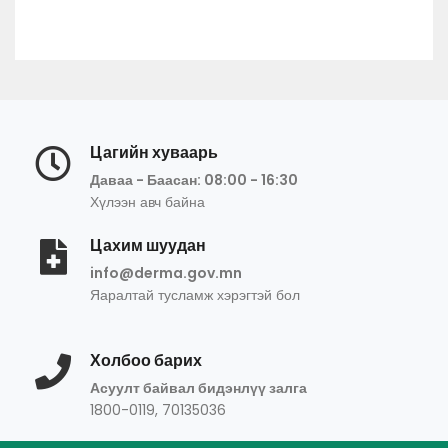
Цагийн хуваарь
Даваа - Баасан: 08:00 - 16:30
Хүлээн авч байна
Цахим шуудан
info@derma.gov.mn
Яаралтай тусламж хэрэгтэй бол
Холбоо барих
Асуулт байвал бидэнлүү залга
1800-0119, 70135036