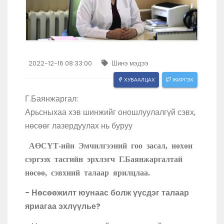
2022-12-16 08:33:00
Шинэ мэдээ
ХУВААЛЦАХ
ЖИРГЭХ
Г.Баянжаргал:
Арьсныхаа хэв шинжийг оношлуулалгүй сэвх,
нөсөөг лазердуулах нь буруу
АӨСҮТ-ийн Эмчилгээний гоо засал, нөхөн
сэргээх тасгийн эрхлэгч Г.Баянжаргалтай
нөсөө, сэвхний талаар ярилцлаа.
- Нөсөөжилт юунаас болж үүсдэг талаар
яриагаа эхлүүлье?