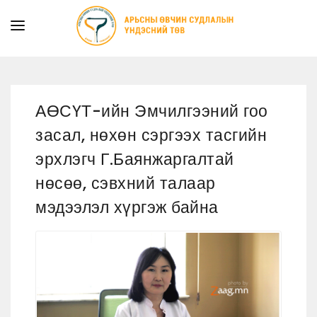
ТАНИЛЦУУЛГА
ТУСЛАМЖ ҮЙЛЧИЛГЭЭ
АӨСҮТ-ийн Эмчилгээний гоо
ХУУЛЬ ЭРХ ЗҮЙ
засал, нөхөн сэргээх тасгийн
МЭДЭЭ
эрхлэгч Г.Баянжаргалтай
ИЛ ТОД БАЙДАЛ
нөсөө, сэвхний талаар
СУРГАЛТЫН АЛБА
мэдээлэл хүргэж байна