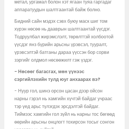
метал, ургамал болон хэт ягаан туяа гаргадаг
аппаратуудын шалтгаантай байж болно.
Бидний сайн мэдэх сэвх буюу маск шиг том
хүрэн нөсөө нь дааврын шалтгаантай үүсдэг.
Тодруулбал жирэмслэлт, төрөлттэй холбоотой
үүсдэг янз бүрийн арьсны үрэвсэл, тууралт,
үрэвсэлтэй батганы дараа үүссэн бор сорви
зэргийг олдмол нөсөөжилт гэж үздэг.
- Нөсөөг багасгах, мөн үүнээс
сэргийлэхийн тулд юуг анхаарах вэ?
- Нуур гол, шинэ орсон цасан дээр ойсон
нарны гэрэл нь хамгийн хүчтэй байдаг учраас
тэр үед арьс түлэгдэх эрсдэлтэй байдаг.
Тиймээс хамгийн гол зүйл нь нарны тос бөгөөд
өөрийн арьсны онцлогт тохирсон тосыг сонгон