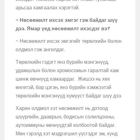
арьсаа хамгаалах хэрэгтэй.
- Нөсөөжилт ихсэх эмгэг гэж байдаг шүү
дээ. Ямар үед нөсөөжилт ихэсдэг вэ?
- Нөсөөжилт ихсэх эмгэгийг төрөлхийн болон
олдмол гэж ангилдаг.
Төрөлхийн гэдэгт янз бүрийн мэнгэнүүд,
удамшлын болон хромосомын гаралтай хам
шинж өвчнүүд хамаардаг. Жишээ нь хөх
өнгөтэй, бор цэгэн, янз бүрийн хэмжээтэй
төрөлхийн мэнгэнүүд хүмүүст байдаг шүү дээ.
Харин олдмол хэт нөсөөжилт нь дотоод
шүүрлийн, дааврын, бодисын солилцооны,
аутоиммуны өвчнүүдтэй холбоотой байдаг.
Мөн гэрэлд хэт мэдрэгшил үүсгэдэг эм, хүнд