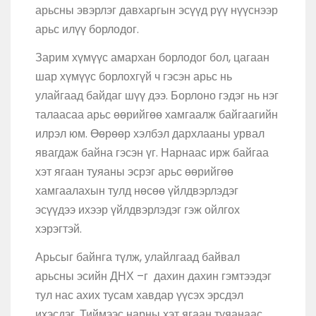
арьсны эвэрлэг давхаргын эсүүд рүү нүүснээр
арьс илүү борлодог.
Зарим хүмүүс амархан борлодог бол, цагаан
шар хүмүүс борлохгүй ч гэсэн арьс нь
улайгаад байдаг шүү дээ. Борлоно гэдэг нь нэг
талаасаа арьс өөрийгөө хамгаалж байгаагийн
илрэл юм. Өөрөөр хэлбэл дархлааны урвал
явагдаж байна гэсэн үг. Нарнаас ирж байгаа
хэт ягаан туяаны эсрэг арьс өөрийгөө
хамгаалахын тулд нөсөө үйлдвэрлэдэг
эсүүдээ ихээр үйлдвэрлэдэг гэж ойлгох
хэрэгтэй.
Арьсыг байнга түлж, улайлгаад байвал
арьсны эсийн ДНХ –г дахин дахин гэмтээдэг
тул нас ахих тусам хавдар үүсэх эрсдэл
ихэсдэг. Тиймээс нарны хэт ягаан туяанаас