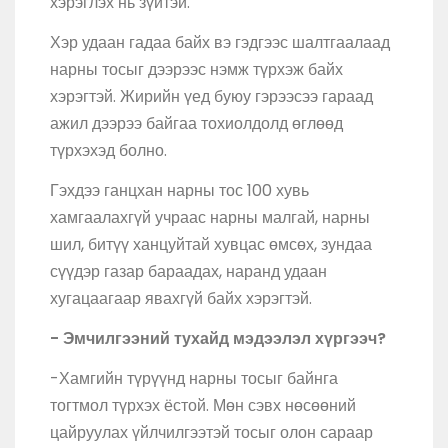
хэрэглэх нь зүйтэй.
Хэр удаан гадаа байх вэ гэдгээс шалтгаалаад
нарны тосыг дээрээс нэмж түрхэж байх
хэрэгтэй. Жирийн үед буюу гэрээсээ гараад
ажил дээрээ байгаа тохиолдолд өглөөд
түрхэхэд болно.
Гэхдээ ганцхан нарны тос 100 хувь
хамгаалахгүй учраас нарны малгай, нарны
шил, битүү ханцуйтай хувцас өмсөх, зундаа
сүүдэр газар бараадах, наранд удаан
хугацаагаар явахгүй байх хэрэгтэй.
- Эмчилгээний тухайд мэдээлэл хүргээч?
-Хамгийн түрүүнд нарны тосыг байнга
тогтмол түрхэх ёстой. Мөн сэвх нөсөөний
цайруулах үйлчилгээтэй тосыг олон сараар