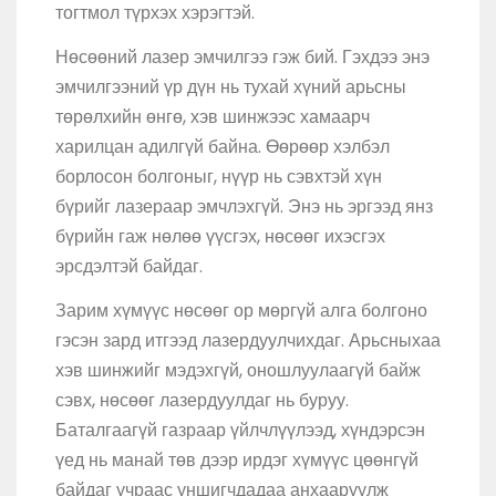
тогтмол түрхэх хэрэгтэй.
Нөсөөний лазер эмчилгээ гэж бий. Гэхдээ энэ
эмчилгээний үр дүн нь тухай хүний арьсны
төрөлхийн өнгө, хэв шинжээс хамаарч
харилцан адилгүй байна. Өөрөөр хэлбэл
борлосон болгоныг, нүүр нь сэвхтэй хүн
бүрийг лазераар эмчлэхгүй. Энэ нь эргээд янз
бүрийн гаж нөлөө үүсгэх, нөсөөг ихэсгэх
эрсдэлтэй байдаг.
Зарим хүмүүс нөсөөг ор мөргүй алга болгоно
гэсэн зард итгээд лазердуулчихдаг. Арьсныхаа
хэв шинжийг мэдэхгүй, оношлуулаагүй байж
сэвх, нөсөөг лазердуулдаг нь буруу.
Баталгаагүй газраар үйлчлүүлээд, хүндэрсэн
үед нь манай төв дээр ирдэг хүмүүс цөөнгүй
байдаг учраас уншигчдадаа анхааруулж