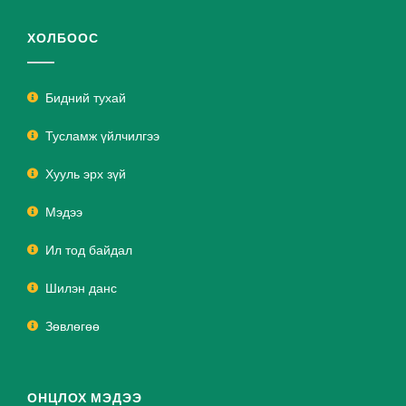
ХОЛБООС
Бидний тухай
Тусламж үйлчилгээ
Хууль эрх зүй
Мэдээ
Ил тод байдал
Шилэн данс
Зөвлөгөө
ОНЦЛОХ МЭДЭЭ