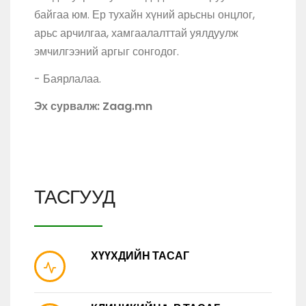
байгаа юм. Ер тухайн хүний арьсны онцлог,
арьс арчилгаа, хамгаалалттай уялдуулж
эмчилгээний аргыг сонгодог.
- Баярлалаа.
Эх сурвалж: Zaag.mn
ТАСГУУД
ХҮҮХДИЙН ТАСАГ