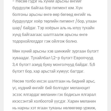
- Нөсөө гэдэг нь хүний арьсны өнгийг
бүрдүүлж байгаа бор пигмент юм. Хүн
болгоны арьсны өнгө өөр бөгөөд өнгийг нь
бүрдүүлдэг хоёр төрлийн пигмент /бор, улаан
шар/ байдаг. Тэр хоёрын аль нь илүү тухайн
хүнд байгаагаас шалтгаалж арьсны өнгө
тодорхойлогддог гэж ойлгож болно.
Мөн хүний арьсны хэв шинжийг зургаан бүлэгт
хуваадаг. Тухайлбал 1,2-р бүлэгт Европчууд
3,4 бүлэгт азиуд буюу монголчууд байдаг. 5,6
бүлэгт бор, хар арьстай хүмүүс багтдаг.
Нөсөө толбо ихсэх шалтгаан нь бидний арьс,
үс, нүдний өнгийг бий болгодог меланоцит
эсээс ялгардаг меланин гэх бодисын ялгарал
ихэссэнтэй холбоотой үүсдэг. Харин меланин
нь нарны хэт ягаан туяаны нөлөөгөөр үржиж,