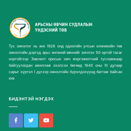
Тус эмнэлэг нь анх 1926 онд одоогийн улсын клиникийн төв
эмнэлгийн дэргэд арьс өнгөний өвчнийг эмчлэх 50 ортой тасаг
нэртэйгээр Зөвлөлт оросын эмч мэргэжилтний тусламжаар
байгуулагдан ажиллаж эхэлсэн бөгөөд 1940 оны 10 дугаар
сарыг хүртэл 1 дүгээр эмнэлгийн бүрэлдэхүүнд багтаж байсан
юм.
БИДЭНТЭЙ НЭГДЭХ