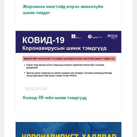
Жирэмсэн эмэгтэйд илрэх эмнэлзүйн
шинж тэмдэг
2022/07/05
Ковид-19-ийн шинж тэмдгүүд