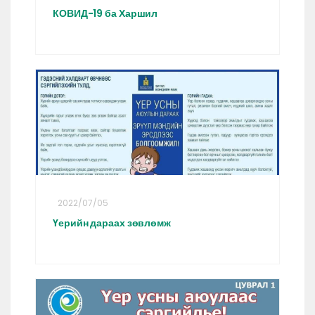
КОВИД-19 ба Харшил
2022/07/05
Үерийн дараах зөвлөмж