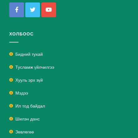
ХОЛБООС
Бидний тухай
Тусламж үйлчилгээ
Хууль эрх зүй
Мэдээ
Ил тод байдал
Шилэн данс
Зөвлөгөө