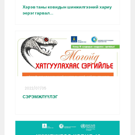
Хэрэв таны ковидын шинжилгээний хариу
эерэг гарвал...
2022/07/05
СЭРЭМЖЛҮҮЛЭГ