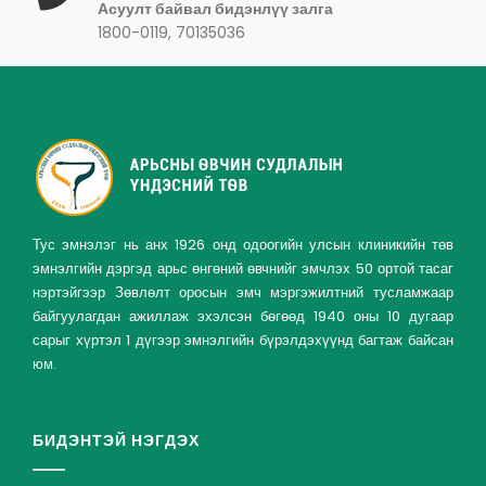
Асуулт байвал бидэнлүү залга
1800-0119, 70135036
Тус эмнэлэг нь анх 1926 онд одоогийн улсын клиникийн төв
эмнэлгийн дэргэд арьс өнгөний өвчнийг эмчлэх 50 ортой тасаг
нэртэйгээр Зөвлөлт оросын эмч мэргэжилтний тусламжаар
байгуулагдан ажиллаж эхэлсэн бөгөөд 1940 оны 10 дугаар
сарыг хүртэл 1 дүгээр эмнэлгийн бүрэлдэхүүнд багтаж байсан
юм.
БИДЭНТЭЙ НЭГДЭХ