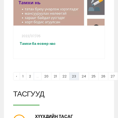
2022/07/05
Тамхи ба өсвөр нас
‹
1
2
...
20
21
22
23
24
25
26
27
ТАСГУУД
ХҮҮХДИЙН ТАСАГ