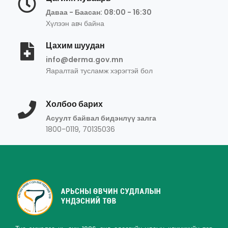
Даваа - Баасан: 08:00 - 16:30
Хүлээн авч байна
Цахим шуудан
info@derma.gov.mn
Яаралтай тусламж хэрэгтэй бол
Холбоо барих
Асуулт байвал бидэнлүү залга
1800-0119, 70135036