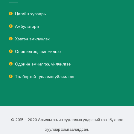
Цагийн хуваарь
Амбулатори
Хэвтэн эмчлүүлэх
Оношилгоо, шинжилгээ
Өдрийн эмчилгээ, үйлчилгээ
Төлбөртэй тусламж үйлчилгээ
© 2015 - 2020 Арьсны өвчин судлалын үндэсний төв | бүх эрх
хуулиар хамгаалагдсан.