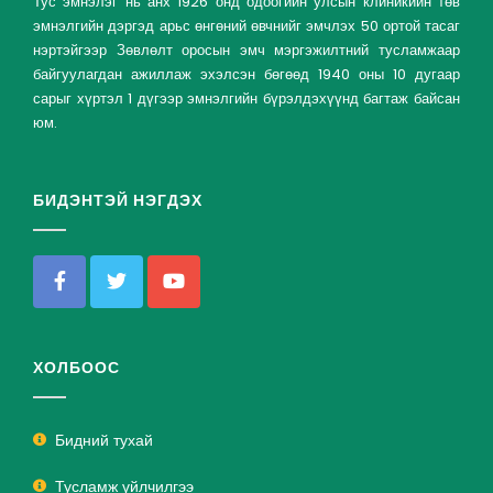
Тус эмнэлэг нь анх 1926 онд одоогийн улсын клиникийн төв
эмнэлгийн дэргэд арьс өнгөний өвчнийг эмчлэх 50 ортой тасаг
нэртэйгээр Зөвлөлт оросын эмч мэргэжилтний тусламжаар
байгуулагдан ажиллаж эхэлсэн бөгөөд 1940 оны 10 дугаар
сарыг хүртэл 1 дүгээр эмнэлгийн бүрэлдэхүүнд багтаж байсан
юм.
БИДЭНТЭЙ НЭГДЭХ
ХОЛБООС
Бидний тухай
Тусламж үйлчилгээ