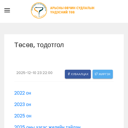
ТАНИЛЦУУЛГА
ТУСЛАМЖ ҮЙЛЧИЛГЭЭ
Төсөв, тодотгол
ХУУЛЬ ЭРХ ЗҮЙ
МЭДЭЭ
ИЛ ТОД БАЙДАЛ
2025-12-10 23:22:00
ХУВААЛЦАХ
ЖИРГЭХ
СУРГАЛТЫН АЛБА
2022 он
2023 он
2025 он
2025 оны хагас жилийн тайлан