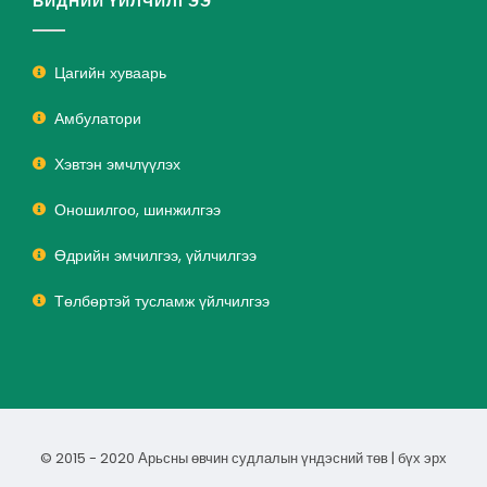
БИДНИЙ ҮЙЛЧИЛГЭЭ
Цагийн хуваарь
Амбулатори
Хэвтэн эмчлүүлэх
Оношилгоо, шинжилгээ
Өдрийн эмчилгээ, үйлчилгээ
Төлбөртэй тусламж үйлчилгээ
© 2015 - 2020 Арьсны өвчин судлалын үндэсний төв | бүх эрх