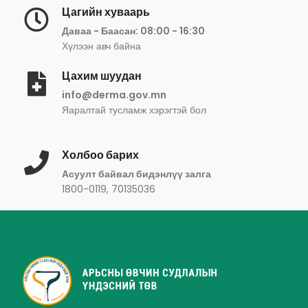
Цагийн хуваарь
Даваа - Баасан: 08:00 - 16:30
Хүлээн авч байна
Цахим шуудан
info@derma.gov.mn
Яаралтай тусламж хэрэгтэй бол
Холбоо барих
Асуулт байвал бидэнлүү залга
1800-0119, 70135036