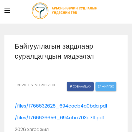
ТАНИЛЦУУЛГА
ТУСЛАМЖ ҮЙЛЧИЛГЭЭ
Байгууллагын зардлаар
ХУУЛЬ ЭРХ ЗҮЙ
суралцагчдын мэдээлэл
МЭДЭЭ
ИЛ ТОД БАЙДАЛ
СУРГАЛТЫН АЛБА
2026-05-20 23:17:00
ХУВААЛЦАХ
ЖИРГЭХ
/files/1766632628_694cacb4a0bda.pdf
/files/1766636656_694cbc703c711.pdf
2026 хагас жил