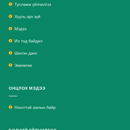
Тусламж үйлчилгээ
Хууль эрх зүй
Мэдээ
Ил тод байдал
Шилэн данс
Зөвлөгөө
ОНЦЛОХ МЭДЭЭ
Нээлттэй ажлын байр