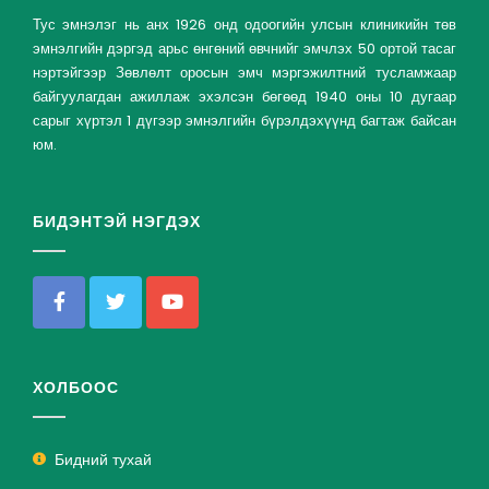
Тус эмнэлэг нь анх 1926 онд одоогийн улсын клиникийн төв
эмнэлгийн дэргэд арьс өнгөний өвчнийг эмчлэх 50 ортой тасаг
нэртэйгээр Зөвлөлт оросын эмч мэргэжилтний тусламжаар
байгуулагдан ажиллаж эхэлсэн бөгөөд 1940 оны 10 дугаар
сарыг хүртэл 1 дүгээр эмнэлгийн бүрэлдэхүүнд багтаж байсан
юм.
БИДЭНТЭЙ НЭГДЭХ
ХОЛБООС
Бидний тухай