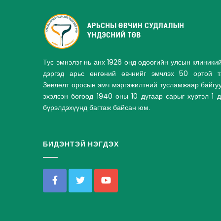
Тус эмнэлэг нь анх 1926 онд одоогийн улсын клиники
дэргэд арьс өнгөний өвчнийг эмчлэх 50 ортой та
Зөвлөлт оросын эмч мэргэжилтний тусламжаар байгу
эхэлсэн бөгөөд 1940 оны 10 дугаар сарыг хүртэл 1 
бүрэлдэхүүнд багтаж байсан юм.
БИДЭНТЭЙ НЭГДЭХ