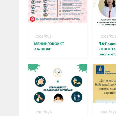
2023/01/31
2023/01/
МЕНИНГОКОККТ
🎙#Подка
ХАЛДВАР
ЭГЗНСТас
заслын тэ
2023/01/17
2023/01/1