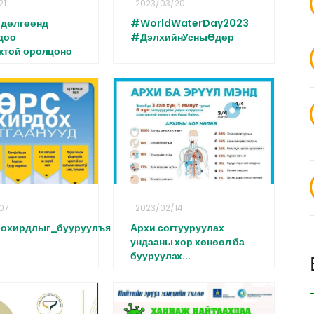
21
2023/03/20
өдөлгөөнд
#WorldWaterDay2023
доо
#ДэлхийнУсныӨдөр
жтой оролцоно
07
2023/02/14
охирдлыг_бууруулъя
Архи согтууруулах
ундааны хор хөнөөл ба
бууруулах...