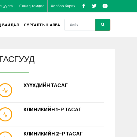
лцуулга
Санал, гомдол
Холбоо барих
Д БАЙДАЛ
СУРГАЛТЫН АЛБА
ТАСГУУД
ХҮҮХДИЙН ТАСАГ
КЛИНИКИЙН 1-Р ТАСАГ
КЛИНИКИЙН 2-Р ТАСАГ