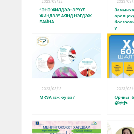
2023/03/22
2023/03/
“ЭНЭ ЖИЛДЭЭ-ЭРҮҮЛ
Замын х
ЖИНДЭЭ” АЯНД НЭГДЭЖ
оролцох
БАЙНА.
болгоом
у...
2023/03/13
2023/03/
MRSA гэж юу вэ?
Орчны_б
🍃🌱🏞