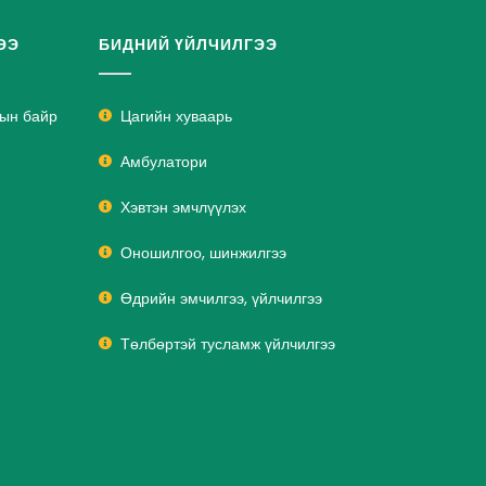
ЭЭ
БИДНИЙ ҮЙЛЧИЛГЭЭ
лын байр
Цагийн хуваарь
Амбулатори
Хэвтэн эмчлүүлэх
Оношилгоо, шинжилгээ
Өдрийн эмчилгээ, үйлчилгээ
Төлбөртэй тусламж үйлчилгээ