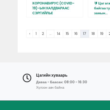
КОРОНАВИРУС (COVID-
🔰 Цаг аг
19)-ЫН ХАЛДВАРААС
байгаа т
СЭРГИЙЛЬE
замын...
‹
1
2
...
14
15
16
17
18
19
Цагийн хуваарь
Даваа - Баасан: 08:00 - 16:30
Хүлээн авч байна