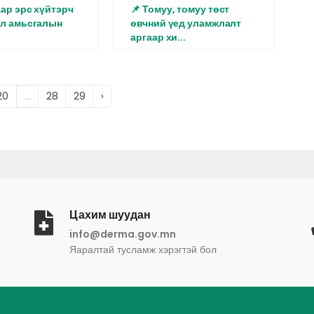
аар эрс хүйтэрч
📌 Томуу, томуу төст
ул амьсгалын
өвчний үед уламжлалт
аргаар хи...
20
...
28
29
›
Цахим шуудан
info@derma.gov.mn
Яаралтай тусламж хэрэгтэй бол