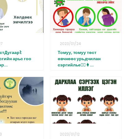
27
2023/01/24
стДугаар1:
Томуу, томуу төст
гийн арьс гоо
өвчнөөс урьдчилан
р...
сэргийлье🧑‍⚕️👩...
3
2023/01/12