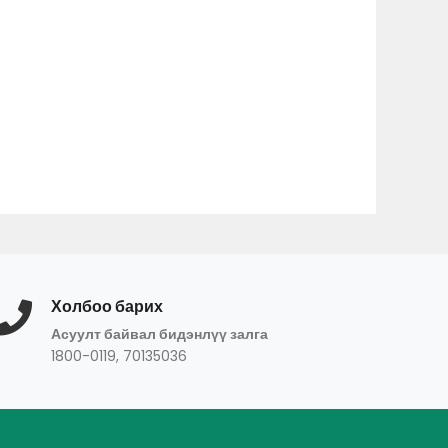
Холбоо барих
Асуулт байвал бидэнлүү залга
1800-0119, 70135036