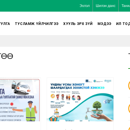
Эхлэл
Шилэн данс
Тани
УЛГА
ТУСЛАМЖ ҮЙЛЧИЛГЭЭ
ХУУЛЬ ЭРХ ЗҮЙ
МЭДЭЭ
ИЛ ТО
ГӨӨ