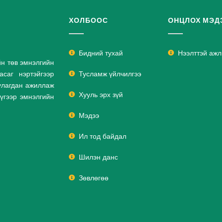
ХОЛБООС
ОНЦЛОХ МЭД
Бидний тухай
Нээлттэй аж
йн төв эмнэлгийн
саг нэртэйгээр
Тусламж үйлчилгээ
улагдан ажиллаж
Хууль эрх зүй
дүгээр эмнэлгийн
Мэдээ
Ил тод байдал
Шилэн данс
Зөвлөгөө