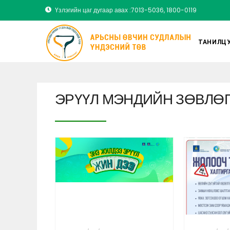
Үзлэгийн цаг дугаар авах :7013-5036, 1800-0119
ТАНИЛЦУ
ЭРҮҮЛ МЭНДИЙН ЗӨВЛӨ