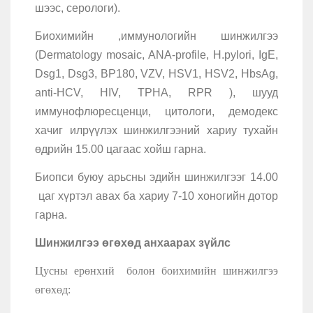
шээс, серологи).
Биохимийн ,иммунологийн шинжилгээ
(Dermatology mosaic, ANA-profile, H.pylori, IgE,
Dsg1, Dsg3, BP180, VZV, HSV1, HSV2, HbsAg,
anti-HCV, НIV, TPHA, RPR ), шууд
иммунофлюресценци, цитологи, демодекс
хачиг илрүүлэх шинжилгээний хариу тухайн
өдрийн 15.00 цагаас хойш гарна.
Биопси буюу арьсны эдийн шинжилгээг 14.00
цаг хүртэл авах ба хариу 7-10 хоногийн дотор
гарна.
Шинжилгээ өгөхөд анхаарах зүйлс
Цусны ерөнхий болон боихимийн шинжилгээ
өгөхөд: