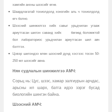
хамгийн анхны шээсийг өгнө.
Шаардлагатай тохиолдолд хоногийн аль ч тохиолдолд
өгч болно.
Шээсний шинжилгээ хийх савыг урьдчилан угааж
ариутгасан шилэн саванд хийх бөгөөд боломжтой
бол лабораториос урьдчилан ариутгасан шил авч
бэлтгэх.
Цэвэр шилэндээ өлөн шээсний дунд хэсгээс тосон 50-
250 мл шээсийг авна.
Нян судлалын шинжилгээ АМЧ:
Сорьц нь: Цус, шээс, хамар залгиурын арчдас,
арьсны ил шарх, батга идээ зэрэг бусад
биологийн шингэн байна.
Шээсний АМЧ: