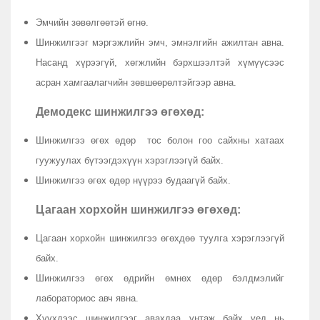
Эмчийн зөвөлгөөтэй өгнө.
Шинжилгээг мэргэжлийн эмч, эмнэлгийн ажилтан авна.
Насанд хүрээгүй, хөгжлийн бэрхшээлтэй хүмүүсээс
асран хамгаалагчийн зөвшөөрөлтэйгээр авна.
Демодекс шинжилгээ өгөхөд:
Шинжилгээ өгөх өдөр тос болон гоо сайхны хатаах
гуужуулах бүтээгдэхүүн хэрэглээгүй байх.
Шинжилгээ өгөх өдөр нүүрээ будаагүй байх.
Цагаан хорхойн шинжилгээ өгөхөд:
Цагаан хорхойн шинжилгээ өгөхдөө туулга хэрэглээгүй
байх.
Шинжилгээ өгөх өдрийн өмнөх өдөр бэлдмэлийг
лабораториос авч явна.
Хүүхдээс шинжилгээг авахдаа унтаж байх үед нь