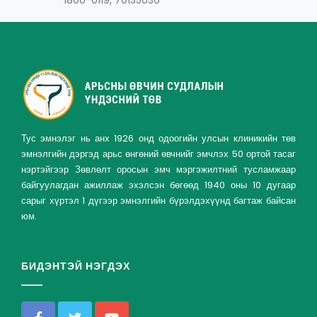
1800-0119, 70135036
Тус эмнэлэг нь анх 1926 онд одоогийн улсын клиникийн төв
эмнэлгийн дэргэд арьс өнгөний өвчнийг эмчлэх 50 ортой тасаг
нэртэйгээр Зөвлөлт оросын эмч мэргэжилтний тусламжаар
байгуулагдан ажиллаж эхэлсэн бөгөөд 1940 оны 10 дугаар
сарыг хүртэл 1 дүгээр эмнэлгийн бүрэлдэхүүнд багтаж байсан
юм.
БИДЭНТЭЙ НЭГДЭХ