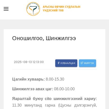
ТАНИЛЦУУЛГА
ТУСЛАМЖ ҮЙЛЧИЛГЭЭ
Оношилгоо, Шинжилгээ
ХУУЛЬ ЭРХ ЗҮЙ
МЭДЭЭ
ИЛ ТОД БАЙДАЛ
2025-08-13 12:13:00
ХУВААЛЦАХ
ЖИРГЭХ
СУРГАЛТЫН АЛБА
Цагийн хуваарь:
8.00-15.30
Шинжилгээ авах цаг:
08.00-10.00
Яаралтай буюу cito шинжилгээний хариу:
11.30 минутанд гарна (Цусны дэлгэрэнгүй,