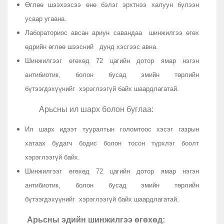
Өглөө шээхээсээ өнө бэлэг эрхтнээ халуун бүлээн
усаар угаана.
Лабораториос авсан ариун савандаа шинжилгээ өгөх
өдрийн өглөө шээсний дунд хэсгээс авна.
Шинжилгээг өгөхөд 72 цагийн дотор ямар нэгэн
антибиотик, болон бусад эмийн төрлийн
бүтээгдэхүүнийг хэрэглээгүй байх шаардлагатай.
Арьсны ил шарх болон буглаа:
Ил шарх идээт тууралтын голомтоос хэсэг газрын
хатаах будагч бодис болон тосон түрхлэг боолт
хэрэглээгүй байх.
Шинжилгээг өгөхөд 72 цагийн дотор ямар нэгэн
антибиотик, болон бусад эмийн төрлийн
бүтээгдэхүүнийг хэрэглээгүй байх шаардлагатай.
Арьсны эдийн шинжилгээ өгөхөд: