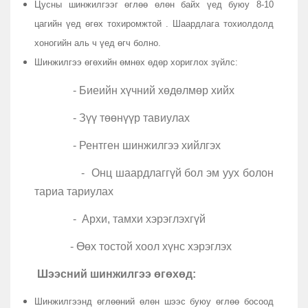
Цусны шинжилгээг өглөө өлөн байх үед буюу 8-10
цагийн үед өгөх тохиромжтой . Шаардлага тохиолдолд
хоногийн аль ч үед өгч болно.
Шинжилгээ өгөхийн өмнөх өдөр хориглох зүйлс:
- Биеийн хүчний хөдөлмөр хийх
- Зүү төөнүүр тавиулах
- Рентген шинжилгээ хийлгэх
- Онц шаардлаггүй бол эм уух болон
тариа тариулах
- Архи, тамхи хэрэглэхгүй
- Өөх тостой хоол хүнс хэрэглэх
Шээсний шинжилгээ өгөхөд:
Шинжилгээнд өглөөний өлөн шээс буюу өглөө босоод