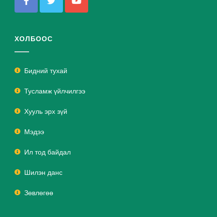
ХОЛБООС
Бидний тухай
Тусламж үйлчилгээ
Хууль эрх зүй
Мэдээ
Ил тод байдал
Шилэн данс
Зөвлөгөө