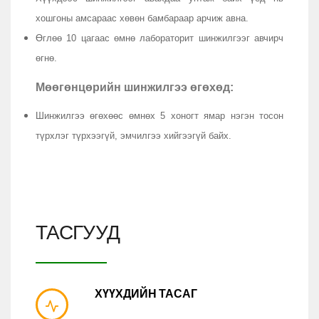
хошгоны амсараас хөвөн бамбараар арчиж авна.
Өглөө 10 цагаас өмнө лабораторит шинжилгээг авчирч
өгнө.
Мөөгөнцөрийн шинжилгээ өгөхөд:
Шинжилгээ өгөхөөс өмнөх 5 хоногт ямар нэгэн тосон
түрхлэг түрхээгүй, эмчилгээ хийгээгүй байх.
ТАСГУУД
ХҮҮХДИЙН ТАСАГ