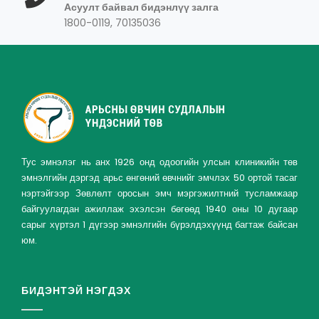
Асуулт байвал бидэнлүү залга
1800-0119, 70135036
Тус эмнэлэг нь анх 1926 онд одоогийн улсын клиникийн төв
эмнэлгийн дэргэд арьс өнгөний өвчнийг эмчлэх 50 ортой тасаг
нэртэйгээр Зөвлөлт оросын эмч мэргэжилтний тусламжаар
байгуулагдан ажиллаж эхэлсэн бөгөөд 1940 оны 10 дугаар
сарыг хүртэл 1 дүгээр эмнэлгийн бүрэлдэхүүнд багтаж байсан
юм.
БИДЭНТЭЙ НЭГДЭХ