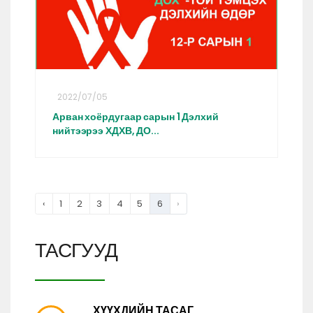
2022/07/05
Арван хоёрдугаар сарын 1 Дэлхий
нийтээрээ ХДХВ, ДО...
‹
1
2
3
4
5
6
›
ТАСГУУД
ХҮҮХДИЙН ТАСАГ