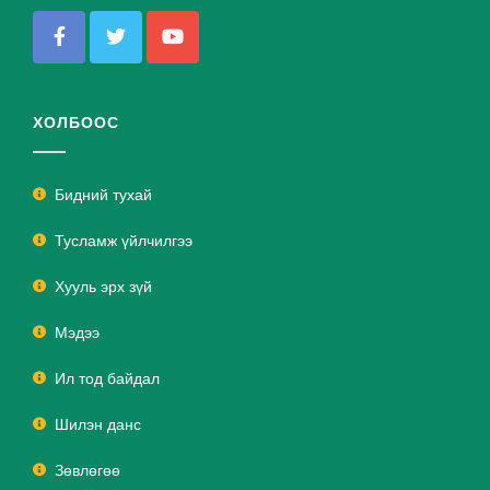
ХОЛБООС
Бидний тухай
Тусламж үйлчилгээ
Хууль эрх зүй
Мэдээ
Ил тод байдал
Шилэн данс
Зөвлөгөө