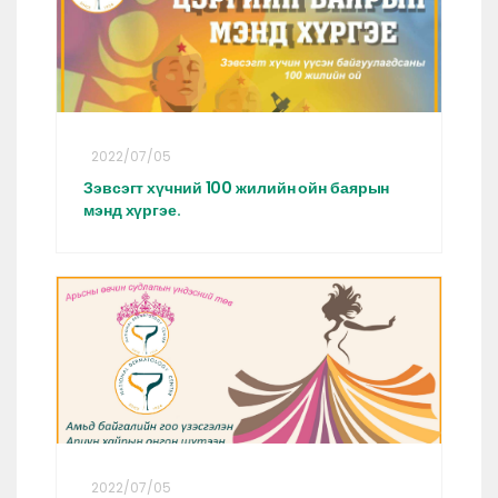
2022/07/05
Зэвсэгт хүчний 100 жилийн ойн баярын
мэнд хүргэе.
2022/07/05