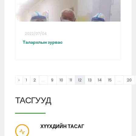
2022/07/04
Талархлын зурвас
‹
1
2
...
9
10
11
12
13
14
15
...
20
ТАСГУУД
ХҮҮХДИЙН ТАСАГ