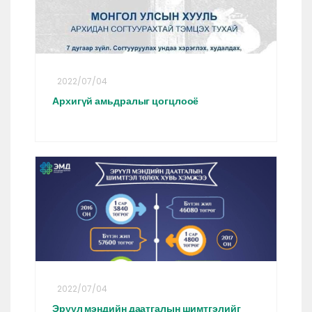
2022/07/04
Архигүй амьдралыг цогцлооё
2022/07/04
Эрүүл мэндийн даатгалын шимтгэлийг