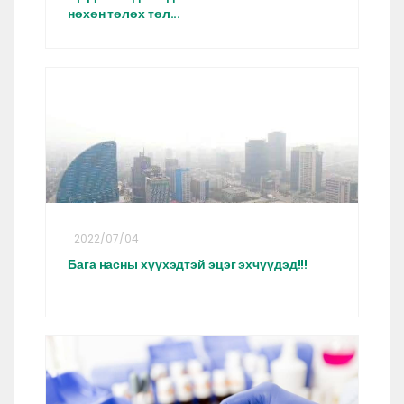
нөхөн төлөх төл...
2022/07/04
Бага насны хүүхэдтэй эцэг эхчүүдэд!!!