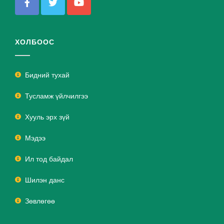
ХОЛБООС
Бидний тухай
Тусламж үйлчилгээ
Хууль эрх зүй
Мэдээ
Ил тод байдал
Шилэн данс
Зөвлөгөө