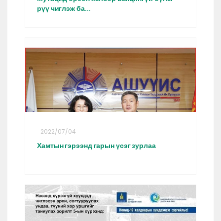
рүү чиглэж ба...
2022/07/04
Хамтын гэрээнд гарын үсэг зурлаа