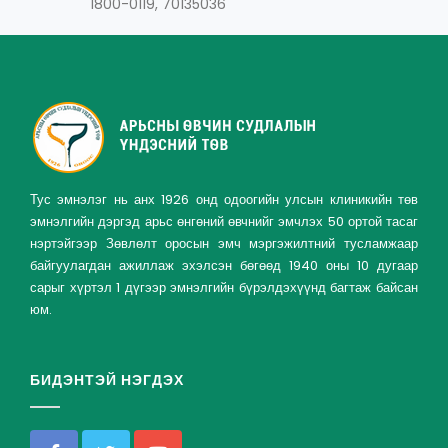
1800-0119, 70135036
Тус эмнэлэг нь анх 1926 онд одоогийн улсын клиникийн төв
эмнэлгийн дэргэд арьс өнгөний өвчнийг эмчлэх 50 ортой тасаг
нэртэйгээр Зөвлөлт оросын эмч мэргэжилтний тусламжаар
байгуулагдан ажиллаж эхэлсэн бөгөөд 1940 оны 10 дугаар
сарыг хүртэл 1 дүгээр эмнэлгийн бүрэлдэхүүнд багтаж байсан
юм.
БИДЭНТЭЙ НЭГДЭХ