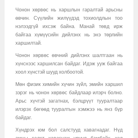
Чонон хөрвөс нь харшлын гаралтай арьсны
өвчин. Сүүлийн жилүүдэд тохиолдлын тоо
нэлээдгүй ихсэж байна. Манай төвд ирж
байгаа хүмүүсийн дийлэнх нь энэ төрлийн
харшилтай.
Чонон хөрвөс өвчний дийлэнх шалтгаан нь
хүнснээс харшилсан байдаг. Идэж ууж байгаа
хоол хүнстэй шууд холбоотой.
Мөн физик химийн хүчин зүйл, эмийн харшил
зэрэг нь чонон хөрвөс байдлаар илэрч болно.
Арьс хүчтэй загатнах, бэлцрүүт тууралтаар
илэрэх бөгөөд тууралтын хэмжээ нь янз бүр
байдаг.
Хүндрэх юм бол салстууд хавагнадаг. Нүд