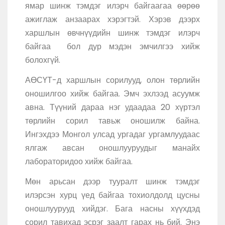
ямар шинж тэмдэг илэрч байгаагаа өөрөө
ажиглаж анзаарах хэрэгтэй. Хэрэв дээрх
харшлын өвчнүүдийн шинж тэмдэг илэрч
байгаа бол дур мэдэн эмчилгээ хийж
болохгүй.
АӨСҮТ-д харшлын сорилууд, олон төрлийн
оношилгоо хийж байгаа. Эмч эхлээд асуумж
авна. Түүний дараа нэг удаадаа 20 хүртэл
төрлийн сорил тавьж оношилж байна.
Ингэхдээ Монгол улсад ургадаг ургамлуудаас
ялгаж авсан оношлууруудыг манайх
лабораторидоо хийж байгаа.
Мөн арьсан дээр тууралт шинж тэмдэг
илэрсэн хурц үед байгаа тохиолдолд цусны
оношлуурууд хийдэг. Бага насны хүүхдэд
сорил тавихад эсрэг заалт гарах нь бий. Энэ