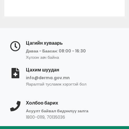
Цагийн хуваарь
Даваа - Баасан: 08:00 - 16:30
Хүлээн авч байна
Цахим шуудан
info@derma.gov.mn
Яаралтай тусламж хэрэгтэй бол
Холбоо барих
Асуулт байвал бидэнлүү залга
1800-0119, 70135036