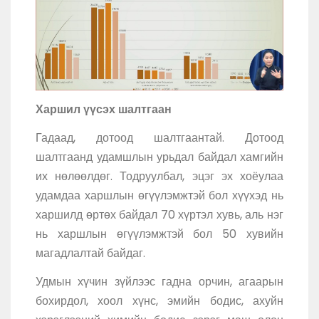
Харшил үүсэх шалтгаан
Гадаад, дотоод шалтгаантай. Дотоод
шалтгаанд удамшлын урьдал байдал хамгийн
их нөлөөлдөг. Тодруулбал, эцэг эх хоёулаа
удамдаа харшлын өгүүлэмжтэй бол хүүхэд нь
харшилд өртөх байдал 70 хүртэл хувь, аль нэг
нь харшлын өгүүлэмжтэй бол 50 хувийн
магадлалтай байдаг.
Удмын хүчин зүйлээс гадна орчин, агаарын
бохирдол, хоол хүнс, эмийн бодис, ахуйн