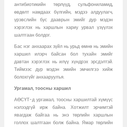
антибиотикийн төрлүүд, сульфониламид,
өвдөлт намдаах бүлгийн, мэдээ алдуулагч,
үрэвслийн бус дааврын эмийг дур мэдэн
хэрэглэх нь харшлын хариу урвал үзүүлэх
шалтгаан болдог.
Бас нэг анхаарах зүйл нь урьд өмнө нь эмийн
харшил илэрч байсан бол тухайн эмийг
давтан хэрэглэх нь илүү хүндрэх эрсдэлтэй.
Тиймээс дур мэдэн эмийн эмчилгээ хийж
болохгүйг анхааруулъя.
Ургамал, тоосны харшил
АӨСҮТ-д ургамал, тоосны харшилтай хүмүүс
нэлээдгүй ирж байна. Хотжилт эрчимтэй
явагдаж байгаа нь энэ төрлийн харшлын
голлох шалтгаан болж байна. Ямар төрлийн