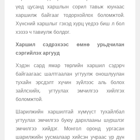
үед цусанд харшлын сорил тавьж юунаас
харшилж байгааг тодорхойлох боломжтой.
Хүнсний харшлыг гэхэд хурц үедээ биш л бол
хэзээ ч тавиулж болдог.
Харшил сэдрэхээс өмнө урьдчилан
сэргийлэх аргууд
Хэдэн сард ямар төрлийн харшил сэдэрч
байгаагаас шалтгаалан угтуулж оношлуулан
тухайн эрсдэлт хүчин зүйлээс аль болох
зайлсхийх, угтуулах эмчилгээ хийлгэх
боломжтой.
Шарилжийн харшилтай хүмүүст тухайлбал
угтуулах эмчилгээ буюу дархлааны шүршлэг
эмчилгээ хийдэг. Монгол оронд ургасан
шарилжийн уусмалаар хийсэн учраас үр дүн