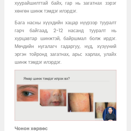
хуурайшилттай байх, гар нь загатнах зэрэг
хөнгөн шинж тэмдэг илэрдэг.
Бага насны хүүхдийн хацар нүүрээр тууралт
гарч байгаад, 2-12 насанд тууралт нь
хурцавтар шинжтэй, байршмал болж ирдэг.
Мөчдийн нугалагч гадаргуу, нүд, хүзүүний
эргэн тойронд загатнах, арьс харлах, улайх
шинж тэмдэг илэрдэг.
Чонон хөрвөс