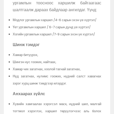
ургамлын тоосноос харшилж байгаагаас
шалтгаалж дараах байдлаар ангилдаг. Үүнд:
Модлог ургамлын харшил /4-6 сарын эхэн үе хүртэл/
Үет ургамлын харшил / 6-7 сарын дунд үе хүртэл/
Хогийн ургамлын харшил /7-9 сарын эхэн үе хүртэл/
Шинж тэмдэг
Хамар битүүрэх,
Шингэн нус гоожих, найтаах,
Хамар чих загатнах, хоолой тагнай загатнах,
Нүд загатнах, нулимс гоожих, нүдний салст хавагнах
зэрэг хурц шинж тэмдгээр илэрдэг.
Анхаарах зүйлс
Хувийн хамгаалах хэрэгсэл маск, нүдний шил, малгай
тогтмол хэрэглэх, харшил төрүүлэгчээс аль болох