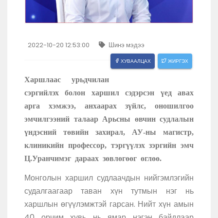
2022-10-20 12:53:00
Шинэ мэдээ
ХУВААЛЦАХ
ЖИРГЭХ
Харшлаас урьдчилан
сэргийлэх болон харшил сэдэрсэн үед авах
арга хэмжээ, анхаарах зүйлс, оношилгоо
эмчилгээний талаар Арьсны өвчин судлалын
үндэсний төвийн захирал, АУ-ны магистр,
клиникийн профессор, тэргүүлэх зэргийн эмч
Ц.Уранчимэг дараах зөвлөгөөг өглөө.
Монголын харшил судлаачдын нийгэмлэгийн
судалгаагаар таван хүн тутмын нэг нь
харшлын өгүүлэмжтэй гарсан. Нийт хүн амын
40 орчим хувь нь ямар нэгэн байдлаар