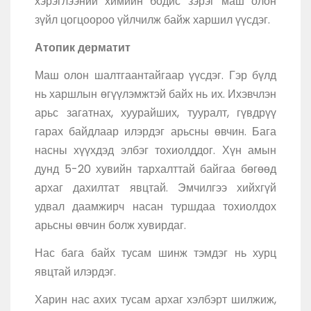
хэрэглээний химийн бодис зэрэг маш олон
зүйл цогцоороо үйлчилж байж харшил үүсдэг.
Атопик дерматит
Маш олон шалтгаантайгаар үүсдэг.
Гэр бүлд
нь харшлын өгүүлэмжтэй байх нь их. Ихэвчлэн
арьс загатнах, хуурайших, тууралт, гүвдрүү
гарах байдлаар илэрдэг арьсны өвчин. Бага
насны хүүхдэд элбэг тохиолддог. Хүн амын
дунд 5-20 хувийн тархалттай байгаа бөгөөд
архаг дахилтат явцтай. Эмчилгээ хийхгүй
удвал даамжирч насан туршдаа тохиолдох
арьсны өвчин болж хувирдаг.
Нас бага байх тусам шинж тэмдэг нь хурц
явцтай илэрдэг.
Харин нас ахих тусам архаг хэлбэрт шилжиж,