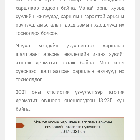
харшлаар өвдсөн байна. Манай орны хувьд
сүүлийн жилүүдэд харшлын гаралтай арьсны
өвчнүүд, амьсгалын дээд замын харшлууд их
тохиолдох болсон.
Эрүүл мэндийн үзүүлэлтээр харшлын
шалтгаант арьсны өвчлөлийн ихэнх хувийг
атопик дерматит
эзэлж байна. Мөн хоол
хүнснээс шалтгаалсан харшлын өвчнүүд их
тохиолддог.
2021 оны статистик үзүүлэлтээр атопик
дерматит өвчнөөр оношлогдсон 13.235 хүн
байна.