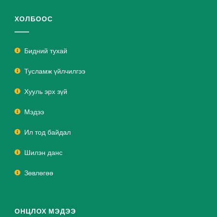
ХОЛБООС
Бидний тухай
Тусламж үйлчилгээ
Хууль эрх зүй
Мэдээ
Ил тод байдал
Шилэн данс
Зөвлөгөө
ОНЦЛОХ МЭДЭЭ