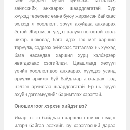
Мөн эрсдэлт хүчин зүйлсээс татгалзах,
зайлсхийх, анхаарах шаардлагатай. Бүр
хүүхэд төрөхөөс өмнө буюу жирэмсэн байхаас
эхлээд л хооллолт, эрүүл ахуйдаа анхаарах
ёстой. Жирэмсэн үедээ халуун ногоотой хоол,
чихэр, шоколад бага идэх гэх мэт харшил
төрүүлж, сэдрээх зүйлсээс татгалзах нь хүүхэд
бага насандаа харшил хурц хэлбэрээр
явагдахаас сэргийлдэг. Цаашлаад хөхүүл
үеийн хооллолтдоо анхаарах, хүүхдээ усанд
оруулж арчилж буй байдлаар анхаарах гээд
нэлээн арчилгаа шаардлагатай. Ер нь эрүүл
ахуйн дэглэмүүдийг баримтлах хэрэгтэй.
Оношилгоог хэрхэн хийдэг вэ?
Ямар нэгэн байдлаар харшлын шинж тэмдэг
илэрч байгаа эсэхийг, юу хэрэглэсний дараа