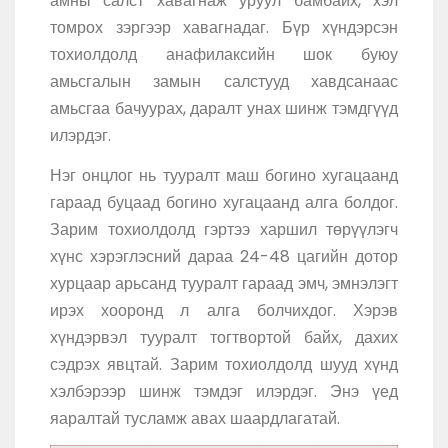
амны салст хавагнаж уруул бамбайх, хэл
томрох зэргээр хавагнадаг. Бүр хүндэрсэн
тохиолдолд анафилаксийн шок буюу
амьсгалын замын салстууд хавдсанаас
амьсгаа бачуурах, даралт унах шинж тэмдгүүд
илэрдэг.
Нэг онцлог нь тууралт маш богино хугацаанд
гараад буцаад богино хугацаанд алга болдог.
Зарим тохиолдолд гэртээ харшил төрүүлэгч
хүнс хэрэглэсний дараа 24-48 цагийн дотор
хурцаар арьсанд тууралт гараад эмч, эмнэлэгт
ирэх хооронд л алга болчихдог. Хэрэв
хүндэрвэл тууралт тогтвортой байх, дахих
сэдрэх явцтай. Зарим тохиолдолд шууд хүнд
хэлбэрээр шинж тэмдэг илэрдэг. Энэ үед
яаралтай тусламж авах шаардлагатай.