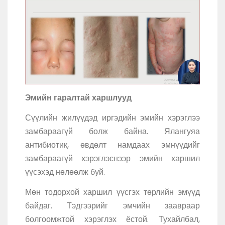
Эмийн гаралтай харшлууд
Сүүлийн жилүүдэд иргэдийн эмийн хэрэглээ
замбараагүй болж байна. Ялангуяа
антибиотик, өвдөлт намдаах эмнүүдийг
замбараагүй хэрэглэснээр эмийн харшил
үүсэхэд нөлөөлж буй.
Мөн тодорхой харшил үүсгэх төрлийн эмүүд
байдаг. Тэдгээрийг эмчийн заавраар
болгоомжтой хэрэглэх ёстой. Тухайлбал,