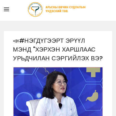
ТАНИЛЦУУЛГА
ТУСЛАМЖ ҮЙЛЧИЛГЭЭ
📣#НЭГДҮГЭЭРТ ЭРҮҮЛ
ХУУЛЬ ЭРХ ЗҮЙ
МЭНД "ХЭРХЭН ХАРШЛААС
МЭДЭЭ
УРЬДЧИЛАН СЭРГИЙЛЭХ ВЭ?
ИЛ ТОД БАЙДАЛ
СУРГАЛТЫН АЛБА