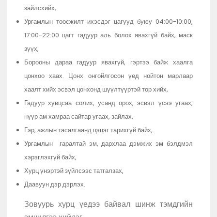
зайлсхийх,
Ургамлын тоосжилт ихэсдэг цагууд буюу 04:00-10:00,
17:00-22:00 цагт гадуур аль болох явахгүй байх, маск
зүүх,
Борооны дараа гадуур явахгүй, гэртээ байж хаалга
цонхоо хаах. Цонх онгойлгосон үед нойтон марлаар
хаалт хийх эсвэл цонхонд шүүлтүүртэй тор хийх,
Гадуур хувцсаа солих, усанд орох, эсвэл үсээ угаах,
нүүр ам хамраа сайтар угаах, зайлах,
Гэр, ажлын тасалгаанд цэцэг тарихгүй байх,
Ургамлын гаралтай эм, дархлаа дэмжих эм бэлдмэл
хэрэглэхгүй байх,
Хурц үнэртэй зүйлсээс татгалзах,
Даавуун дэр дэрлэх.
Зовуурь хурц үедээ байвал шинж тэмдгийн