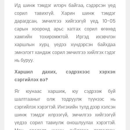
Ид шинж тэмдэг илэрч байгаа, сэдэрсэн үед
сорил тавихгүй. Харин шинж тэмдэг
дарагдсан, эмчилгээ хийгээгүй үед, 10-05
сарын хооронд арьс хатгах сорил өгөхөд
хамгийн тохиромжтой. Иргэд ихэвчлэн
харшлын хурц үедээ хүндэрсэн байхдаа
эмнэлэгт хандаж сорил эмчилгээ хийлгэх гэдэг
нь буруу.
Харшил дахих, сэдрэхээс хэрхэн
сэргийлэх вэ?
Яг юунаас харшиж, юу сэдрээж буй
шалтгааныг олж тодруулж түүнээс нь
сэргийлэх хэрэгтэй. Ингэхийн тулд дээр хэлсэн
шинж тэмдэг илрээгүй, эмчилгээ хийгээгүй
үедээ сорил тавиулж оношлуулах хэрэгтэй.