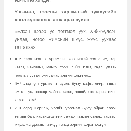
эмчилгээ хийдэг.
Ургамал, тоосны харшилтай хүмүүсийн
хоол хүнсэндээ анхаарах зүйлс
Бүлээн цэвэр ус тогтмол уух. Хийжүүлсэн
ундаа, ногоо жимсний шүүс, жүүс уухаас
татгалзах
4-5 сард модлог ургамлын харшилтай бол алим, хар
чавга, чангаанз, манго, тоор, лийр, киви, гадл, улаан
лооль, лууван, ойн самар зэргийг хориглох.
6-7 сард үет ургамлын зүйлс буюу кофе, лийр, чавга,
амтат гуа, цоохор майлз, какао, арвай, хөх тариа, випо
хэрэглэхгүй.
7-8 сард шарилж, хогийн ургамал буюу айраг, саам,
зөгийн бал, наранцэцэгийн самар, газрын самар, тарвас,
жүрж, мандарин, чинжүү, гоньд зэргийг хэрэглэхгүй.