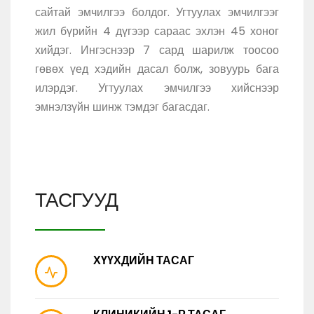
сайтай эмчилгээ болдог. Угтуулах эмчилгээг
жил бүрийн 4 дүгээр сараас эхлэн 45 хоног
хийдэг. Ингэснээр 7 сард шарилж тоосоо
гөвөх үед хэдийн дасал болж, зовуурь бага
илэрдэг. Угтуулах эмчилгээ хийснээр
эмнэлзүйн шинж тэмдэг багасдаг.
ТАСГУУД
ХҮҮХДИЙН ТАСАГ