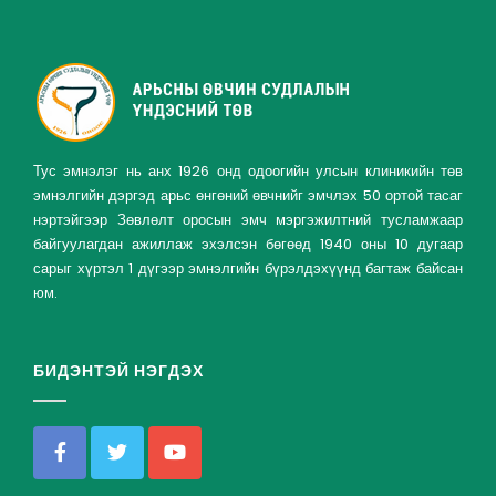
Тус эмнэлэг нь анх 1926 онд одоогийн улсын клиникийн төв
эмнэлгийн дэргэд арьс өнгөний өвчнийг эмчлэх 50 ортой тасаг
нэртэйгээр Зөвлөлт оросын эмч мэргэжилтний тусламжаар
байгуулагдан ажиллаж эхэлсэн бөгөөд 1940 оны 10 дугаар
сарыг хүртэл 1 дүгээр эмнэлгийн бүрэлдэхүүнд багтаж байсан
юм.
БИДЭНТЭЙ НЭГДЭХ