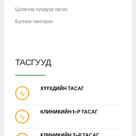
Цээжээр хүндүүр оргих
Булчин чангарах
ТАСГУУД
ХҮҮХДИЙН ТАСАГ
КЛИНИКИЙН 1-Р ТАСАГ
КЛИНИКИЙН 2-Р ТАСАГ