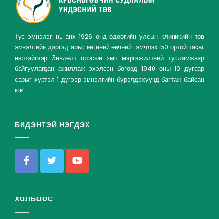
Тус эмнэлэг нь анх 1926 онд одоогийн улсын клиникийн төв
эмнэлгийн дэргэд арьс өнгөний өвчнийг эмчлэх 50 ортой тасаг
нэртэйгээр Зөвлөлт оросын эмч мэргэжилтний тусламжаар
байгуулагдан ажиллаж эхэлсэн бөгөөд 1940 оны 10 дугаар
сарыг хүртэл 1 дүгээр эмнэлгийн бүрэлдэхүүнд багтаж байсан
юм.
БИДЭНТЭЙ НЭГДЭХ
ХОЛБООС