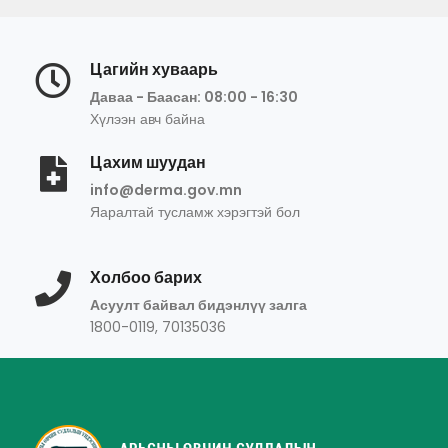
Цагийн хуваарь
Даваа - Баасан: 08:00 - 16:30
Хүлээн авч байна
Цахим шуудан
info@derma.gov.mn
Яаралтай тусламж хэрэгтэй бол
Холбоо барих
Асуулт байвал бидэнлүү залга
1800-0119, 70135036