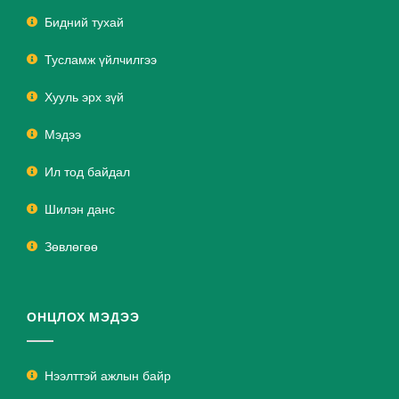
Бидний тухай
Тусламж үйлчилгээ
Хууль эрх зүй
Мэдээ
Ил тод байдал
Шилэн данс
Зөвлөгөө
ОНЦЛОХ МЭДЭЭ
Нээлттэй ажлын байр