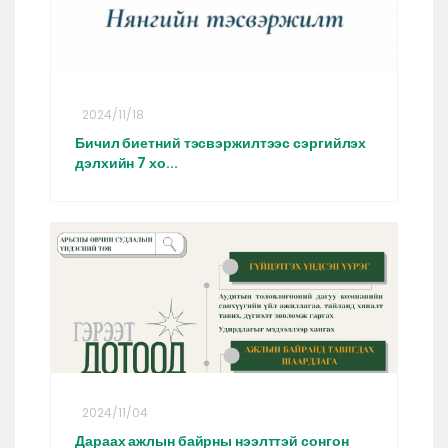
2024/11/18
Бичил биетний тэсвэржилтээс сэргийлэх
дэлхийн 7 хо...
2024/11/04
Дараах ажлын байрны нээлттэй сонгон