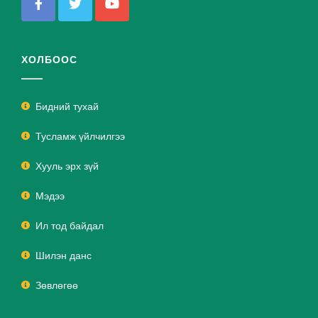
ХОЛБООС
Бидний тухай
Тусламж үйлчилгээ
Хууль эрх зүй
Мэдээ
Ил тод байдал
Шилэн данс
Зөвлөгөө