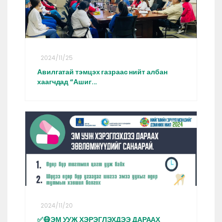
2024/11/25
Авилгатай тэмцэх газраас нийт албан
хаагчдад “Ашиг...
2024/11/20
✅😷ЭМ УУЖ ХЭРЭГЛЭХДЭЭ ДАРААХ