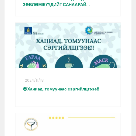
ЗӨВЛӨМЖҮҮДИЙГ САНААРАЙ...
2024/11/18
😷Ханиад, томуунаас сэргийлцгээе‼️