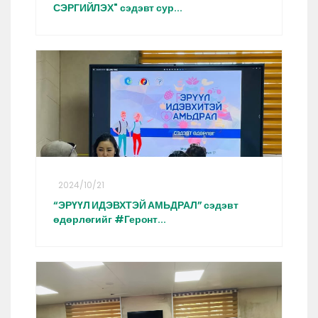
СЭРГИЙЛЭХ" сэдэвт сур...
2024/10/21
“ЭРҮҮЛ ИДЭВХТЭЙ АМЬДРАЛ” сэдэвт
өдөрлөгийг #Геронт...