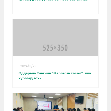
2024/11/29
Оддарьяа Сангийн “Жаргалан төсөл”-ийн
хүрээнд зохи...