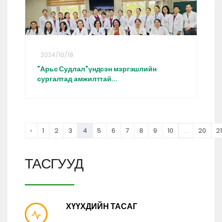
2024/10/18
"Арьс Судлал"үндсэн мэргэшлийн
сургалтад амжилттай...
‹
1
2
3
4
5
6
7
8
9
10
...
20
2
ТАСГУУД
ХҮҮХДИЙН ТАСАГ