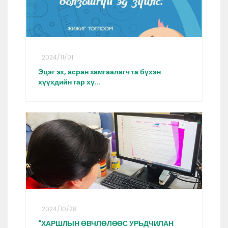
2024/11/01
Эцэг эх, асран хамгаалагч та бүхэн
хүүхдийн гар хү...
2024/10/28
"ХАРШЛЫН ӨВЧЛӨЛӨӨС УРЬДЧИЛАН