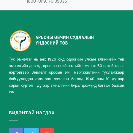
1800-0119, 70135036
Тус эмнэлэг нь анх 1926 онд одоогийн улсын клиникийн төв
эмнэлгийн дэргэд арьс өнгөний өвчнийг эмчлэх 50 ортой тасаг
нэртэйгээр Зөвлөлт оросын эмч мэргэжилтний тусламжаар
байгуулагдан ажиллаж эхэлсэн бөгөөд 1940 оны 10 дугаар
сарыг хүртэл 1 дүгээр эмнэлгийн бүрэлдэхүүнд багтаж байсан
юм.
БИДЭНТЭЙ НЭГДЭХ