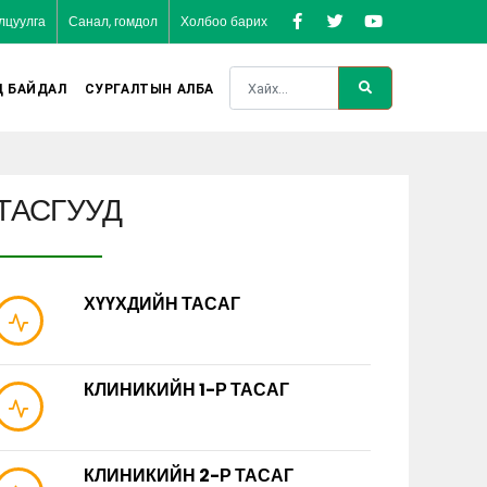
лцуулга
Санал, гомдол
Холбоо барих
Д БАЙДАЛ
СУРГАЛТЫН АЛБА
ТАСГУУД
ХҮҮХДИЙН ТАСАГ
КЛИНИКИЙН 1-Р ТАСАГ
КЛИНИКИЙН 2-Р ТАСАГ