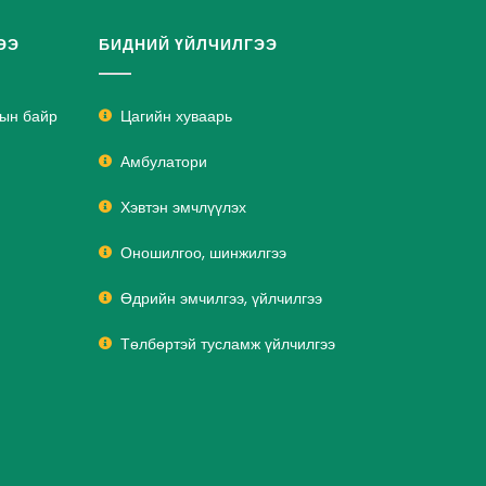
ЭЭ
БИДНИЙ ҮЙЛЧИЛГЭЭ
лын байр
Цагийн хуваарь
Амбулатори
Хэвтэн эмчлүүлэх
Оношилгоо, шинжилгээ
Өдрийн эмчилгээ, үйлчилгээ
Төлбөртэй тусламж үйлчилгээ