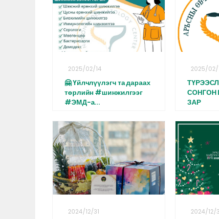
2025/02/14
2025/02/
🤗 Үйлчлүүлэгч та дараах
ТҮРЭЭС
төрлийн #шинжилгээг
СОНГОН
#ЭМД-а...
ЗАР
2024/12/31
2024/12/3