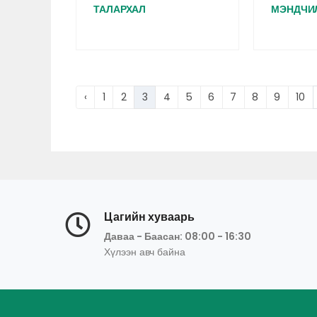
ТАЛАРХАЛ
МЭНДЧИ
‹
1
2
3
4
5
6
7
8
9
10
Цагийн хуваарь
Даваа - Баасан: 08:00 - 16:30
Хүлээн авч байна