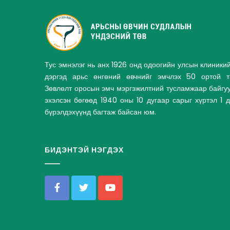
Тус эмнэлэг нь анх 1926 онд одоогийн улсын клиники
дэргэд арьс өнгөний өвчнийг эмчлэх 50 ортой та
Зөвлөлт оросын эмч мэргэжилтний тусламжаар байгу
эхэлсэн бөгөөд 1940 оны 10 дугаар сарыг хүртэл 1 
бүрэлдэхүүнд багтаж байсан юм.
БИДЭНТЭЙ НЭГДЭХ