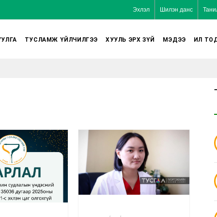
Эхлэл
Шилэн данс
Тани
УЛГА
ТУСЛАМЖ ҮЙЛЧИЛГЭЭ
ХУУЛЬ ЭРХ ЗҮЙ
МЭДЭЭ
ИЛ ТО