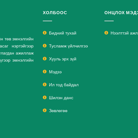
ХОЛБООС
ОНЦЛОХ МЭД
Бидний тухай
Нээлттэй аж
йн төв эмнэлгийн
саг нэртэйгээр
Тусламж үйлчилгээ
улагдан ажиллаж
Хууль эрх зүй
дүгээр эмнэлгийн
Мэдээ
Ил тод байдал
Шилэн данс
Зөвлөгөө