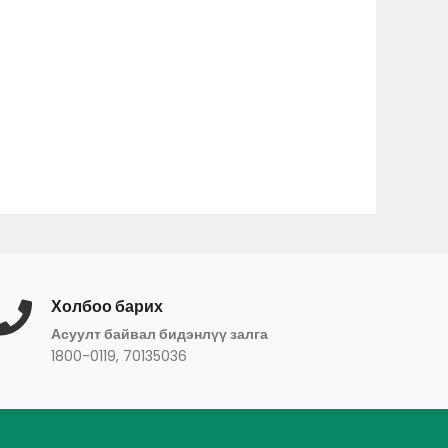
Холбоо барих
Асуулт байвал бидэнлүү залга
1800-0119, 70135036