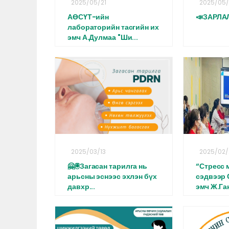
2025/05/21
2025/05/
АӨСҮТ-ийн
📣ЗАРЛА
лабораторийн тасгийн их
эмч А.Дулмаа "Ши...
2025/03/13
2025/02/
🤗🖲Загасан тарилга нь
“Стресс 
арьсны эснээс эхлэн бүх
сэдвээр
давхр...
эмч Ж.Ган