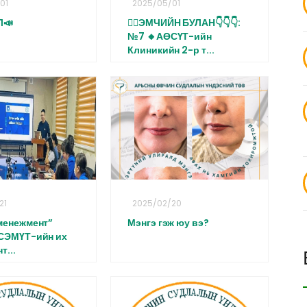
01
2025/05/01
Л📣
👩‍⚕️ЭМЧИЙН БУЛАН👇👇👇:
№7 🔸АӨСҮТ-ийн
Клиникийн 2-р т...
21
2025/02/20
менежмент”
Мэнгэ гэж юу вэ?
 СЭМҮТ-ийн их
т...