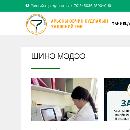
Үзлэгийн цаг дугаар авах :7013-5036, 1800-0119
ТАНИЛЦУ
ШИНЭ МЭДЭЭ