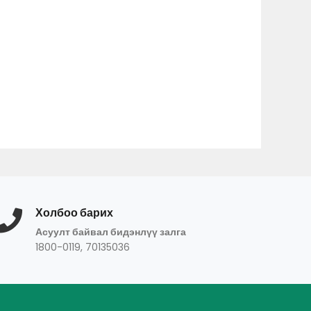
Холбоо барих
Асуулт байвал бидэнлүү залга
1800-0119, 70135036