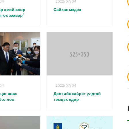
04
2022/07/04
р эмийн жор
Сайхан мэдээ
лгох заавар"
04
2022/07/04
 цаг авах
Дэлхийн хайрст үлдтэй
 боллоо
тэмцэх өдөр