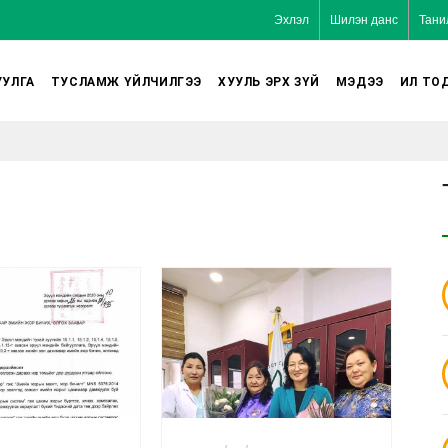
Эхлэл
Шилэн данс
Тани
УЛГА
ТУСЛАМЖ ҮЙЛЧИЛГЭЭ
ХУУЛЬ ЭРХ ЗҮЙ
МЭДЭЭ
ИЛ ТО