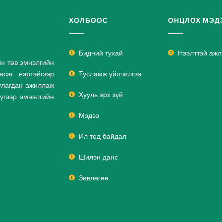
ХОЛБООС
ОНЦЛОХ МЭД
Бидний тухай
Нээлттэй аж
йн төв эмнэлгийн
саг нэртэйгээр
Тусламж үйлчилгээ
улагдан ажиллаж
Хууль эрх зүй
дүгээр эмнэлгийн
Мэдээ
Ил тод байдал
Шилэн данс
Зөвлөгөө