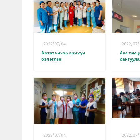
2022/07/04
2022/07/
Амтат чихэр эрч хүч
Аха тэмц
бэлэглэе
байгуула
2022/07/04
2022/07/