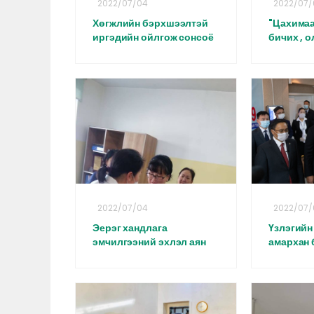
2022/07/04
2022/07/
Хөгжлийн бэрхшээлтэй
"Цахимаа
иргэдийн ойлгож сонсоё
бичих , о
2022/07/04
2022/07/
Эерэг хандлага
Үзлэгийн
эмчилгээний эхлэл аян
амархан