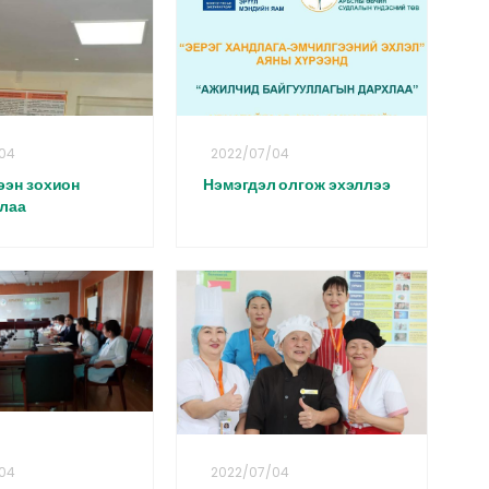
04
2022/07/04
ээн зохион
Нэмэгдэл олгож эхэллээ
лаа
04
2022/07/04