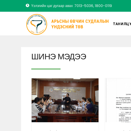
Үзлэгийн цаг дугаар авах :7013-5036, 1800-0119
ТАНИЛЦУ
ШИНЭ МЭДЭЭ