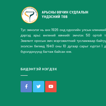
Тус эмнэлэг нь анх 1926 онд одоогийн улсын клиники
дэргэд арьс өнгөний өвчнийг эмчлэх 50 ортой та
Зөвлөлт оросын эмч мэргэжилтний тусламжаар байгу
эхэлсэн бөгөөд 1940 оны 10 дугаар сарыг хүртэл 1 
бүрэлдэхүүнд багтаж байсан юм.
БИДЭНТЭЙ НЭГДЭХ