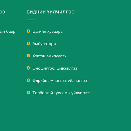
ЭЭ
БИДНИЙ ҮЙЛЧИЛГЭЭ
лын байр
Цагийн хуваарь
Амбулатори
Хэвтэн эмчлүүлэх
Оношилгоо, шинжилгээ
Өдрийн эмчилгээ, үйлчилгээ
Төлбөртэй тусламж үйлчилгээ