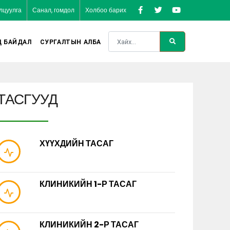
лцуулга
Санал, гомдол
Холбоо барих
Д БАЙДАЛ
СУРГАЛТЫН АЛБА
ТАСГУУД
ХҮҮХДИЙН ТАСАГ
КЛИНИКИЙН 1-Р ТАСАГ
КЛИНИКИЙН 2-Р ТАСАГ