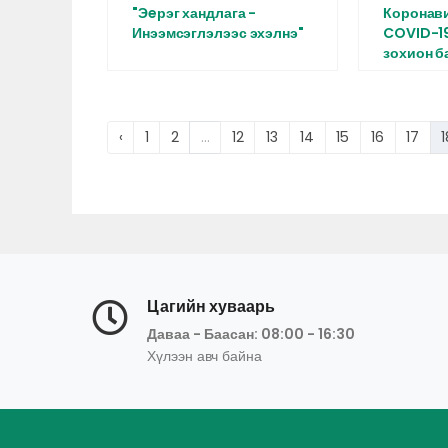
"Эeрэг хандлага -
Коронав
Инээмсэглэлээс эхэлнэ"
COVID-19
зохион ба
‹
1
2
...
12
13
14
15
16
17
1
Цагийн хуваарь
Даваа - Баасан: 08:00 - 16:30
Хүлээн авч байна