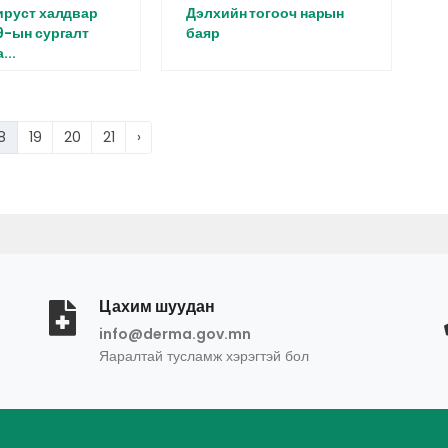
ируст халдвар
Дэлхийн тогооч нарын
-ын сургалт
баяр
...
8
19
20
21
›
Цахим шуудан
info@derma.gov.mn
Яаралтай тусламж хэрэгтэй бол