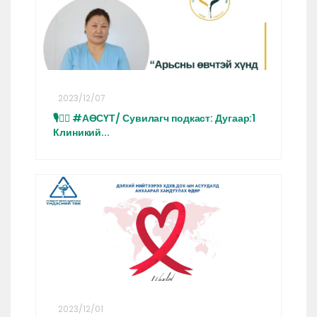
2023/12/07
🎙👩‍⚕️ #АӨСҮТ/ Сувилагч подкаст: Дугаар:1
Клиникий...
2023/12/01