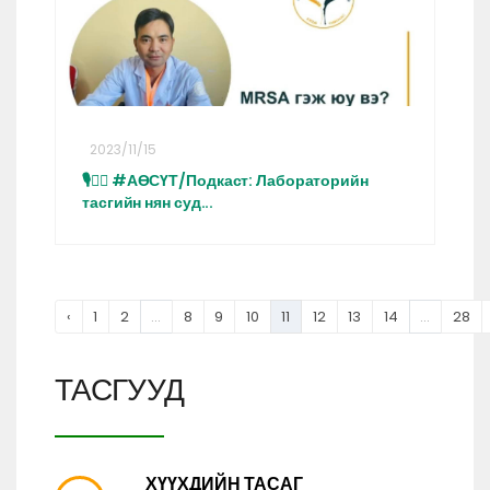
2023/11/15
🎙👩‍⚕️ #АӨСҮТ/Подкаст: Лабораторийн
тасгийн нян суд...
‹
1
2
...
8
9
10
11
12
13
14
...
28
ТАСГУУД
ХҮҮХДИЙН ТАСАГ