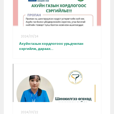
2024/01/24
Ахуйн газын хордлогоос урьдчилан
сэргийлж, дараах...
2024/01/22