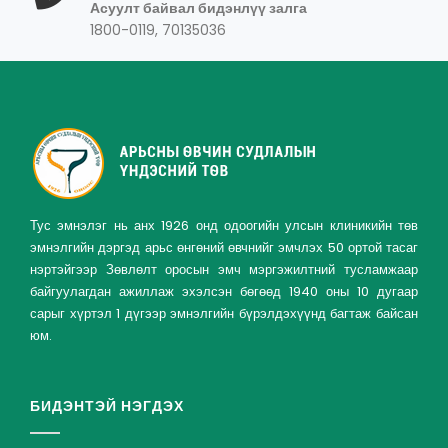
Асуулт байвал бидэнлүү залга
1800-0119, 70135036
Тус эмнэлэг нь анх 1926 онд одоогийн улсын клиникийн төв
эмнэлгийн дэргэд арьс өнгөний өвчнийг эмчлэх 50 ортой тасаг
нэртэйгээр Зөвлөлт оросын эмч мэргэжилтний тусламжаар
байгуулагдан ажиллаж эхэлсэн бөгөөд 1940 оны 10 дугаар
сарыг хүртэл 1 дүгээр эмнэлгийн бүрэлдэхүүнд багтаж байсан
юм.
БИДЭНТЭЙ НЭГДЭХ