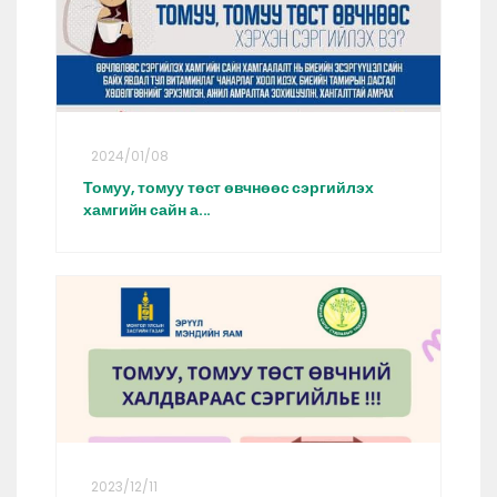
2024/01/08
Томуу, томуу төст өвчнөөс сэргийлэх
хамгийн сайн а...
2023/12/11