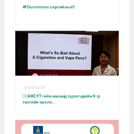
#Осголтоос сэргийлье‼️
2024/02/19
👩‍⚕️АӨСҮТ-ийн насанд хүрэгчдийн II-р
тасгийн эрхлэ...