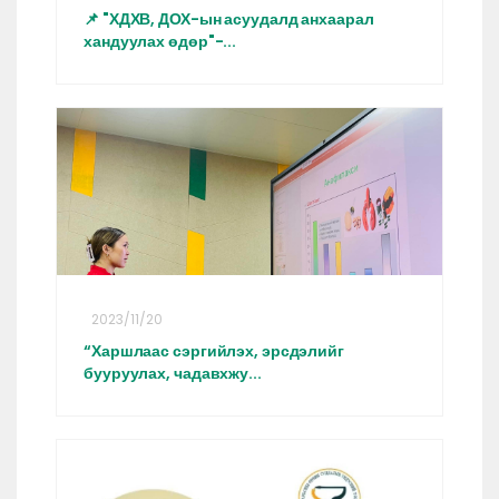
📌 "ХДХВ, ДОХ-ын асуудалд анхаарал
хандуулах өдөр"-...
2023/11/20
“Харшлаас сэргийлэх, эрсдэлийг
бууруулах, чадавхжу...