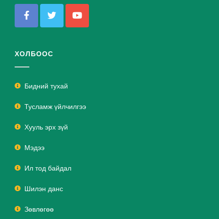
ХОЛБООС
Бидний тухай
Тусламж үйлчилгээ
Хууль эрх зүй
Мэдээ
Ил тод байдал
Шилэн данс
Зөвлөгөө