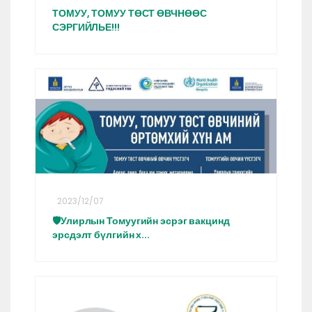
ТОМУУ, ТОМУУ ТӨСТ ӨВЧНӨӨС
СЭРГИЙЛЬЕ!!!
2023/12/07
🛡Улирлын Томуугийн эсрэг вакцинд
эрсдэлт бүлгийн х...