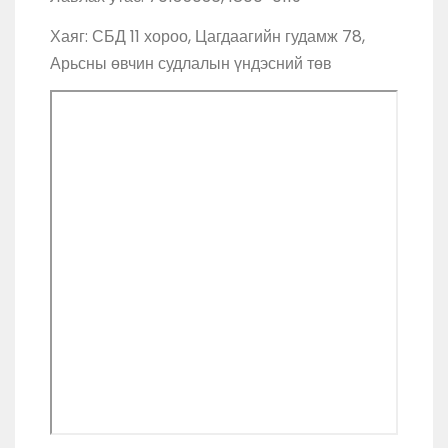
Хаяг: СБД 11 хороо, Цагдаагийн гудамж 78,
Арьсны өвчин судлалын үндэсний төв