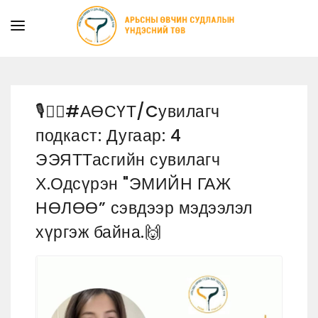
ТАНИЛЦУУЛГА
ТУСЛАМЖ ҮЙЛЧИЛГЭЭ
🎙👩‍⚕️#АӨСҮТ/Cувилагч
ХУУЛЬ ЭРХ ЗҮЙ
подкаст: Дугаар: 4
МЭДЭЭ
ЭЭЯТТасгийн сувилагч
ИЛ ТОД БАЙДАЛ
Х.Одсүрэн "ЭМИЙН ГАЖ
СУРГАЛТЫН АЛБА
НӨЛӨӨ” сэвдээр мэдээлэл
хүргэж байна.🙌