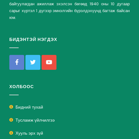
байгуулагдан ажиллаж эхэлсэн бөгөөд 1940 оны 10 дугаар
сарыг хүртэл 1 дүгээр эмнэлгийн бүрэлдэхүүнд багтаж байсан
юм.
БИДЭНТЭЙ НЭГДЭХ
ХОЛБООС
Бидний тухай
Тусламж үйлчилгээ
Хууль эрх зүй