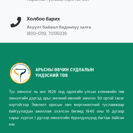
Холбоо барих
Асуулт байвал бидэнлүү залга
1800-0119, 70135036
Тус эмнэлэг нь анх 1926 онд одоогийн улсын клиникийн төв
эмнэлгийн дэргэд арьс өнгөний өвчнийг эмчлэх 50 ортой тасаг
нэртэйгээр Зөвлөлт оросын эмч мэргэжилтний тусламжаар
байгуулагдан ажиллаж эхэлсэн бөгөөд 1940 оны 10 дугаар
сарыг хүртэл 1 дүгээр эмнэлгийн бүрэлдэхүүнд багтаж байсан
юм.