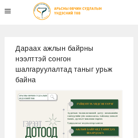
ТАНИЛЦУУЛГА
ТУСЛАМЖ ҮЙЛЧИЛГЭЭ
Дараах ажлын байрны
ХУУЛЬ ЭРХ ЗҮЙ
нээлттэй сонгон
МЭДЭЭ
шалгаруулалтад таныг урьж
ИЛ ТОД БАЙДАЛ
байна
СУРГАЛТЫН АЛБА