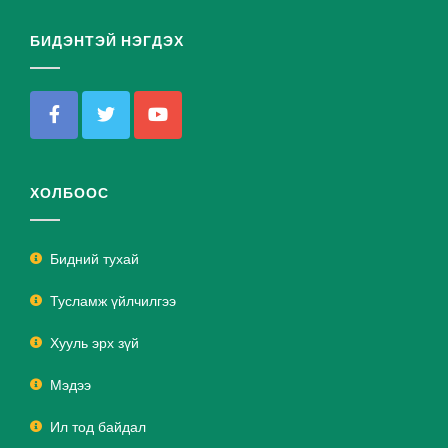
БИДЭНТЭЙ НЭГДЭХ
ХОЛБООС
Бидний тухай
Тусламж үйлчилгээ
Хууль эрх зүй
Мэдээ
Ил тод байдал