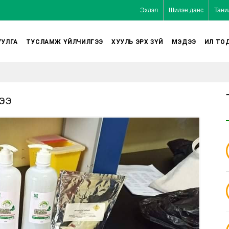
Эхлэл
Шилэн данс
Тани
УЛГА
ТУСЛАМЖ ҮЙЛЧИЛГЭЭ
ХУУЛЬ ЭРХ ЗҮЙ
МЭДЭЭ
ИЛ ТО
ээ