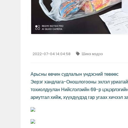
2022-07-04 14:04:58
Шинэ мэдээ
Арьсны өвчин судлалын үндэсний төвөөс
Эерэг хандлага-Оношлогооны эхлэл уриатайг
тохиолдуулан Нийслэлэийн 69-р цэцэрлэгийн
ариутгал хийж, хүүхдүүдэд гар угаах хичээл 