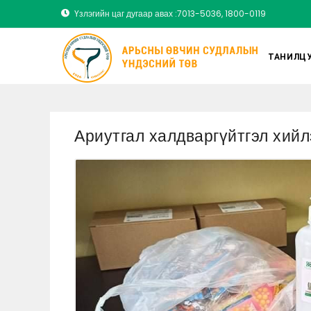
Үзлэгийн цаг дугаар авах :7013-5036, 1800-0119
ТАНИЛЦУ
Ариутгал халдваргүйтгэл хийл