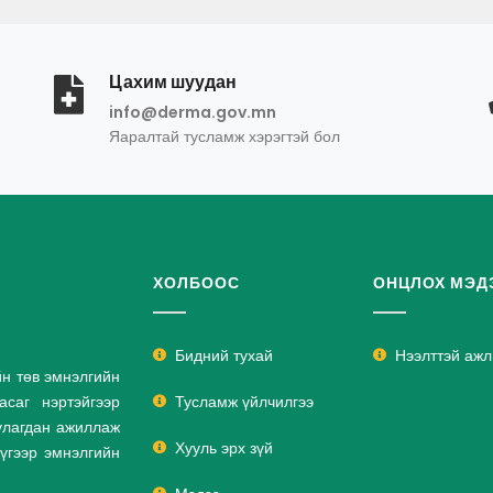
Цахим шуудан
info@derma.gov.mn
Яаралтай тусламж хэрэгтэй бол
ХОЛБООС
ОНЦЛОХ МЭД
Бидний тухай
Нээлттэй аж
йн төв эмнэлгийн
саг нэртэйгээр
Тусламж үйлчилгээ
улагдан ажиллаж
Хууль эрх зүй
дүгээр эмнэлгийн