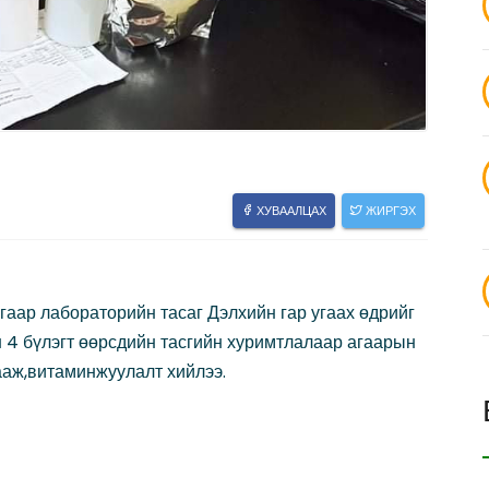
ХУВААЛЦАХ
ЖИРГЭХ
аар лабораторийн тасаг Дэлхийн гар угаах өдрийг
 4 бүлэгт өөрсдийн тасгийн хуримтлалаар агаарын
зааж,витаминжуулалт хийлээ.