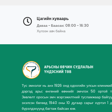
Цагийн хуваарь
Даваа - Баасан: 08:00 - 16:30
Хүлээн авч байна
Тус эмнэлэг нь анх 1926 онд одоогийн улсын клиники
дэргэд арьс өнгөний өвчнийг эмчлэх 50 ортой та
Зөвлөлт оросын эмч мэргэжилтний тусламжаар байгу
эхэлсэн бөгөөд 1940 оны 10 дугаар сарыг хүртэл 1 
бүрэлдэхүүнд багтаж байсан юм.