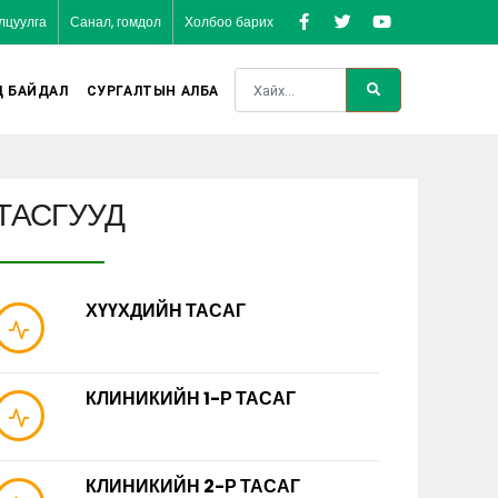
лцуулга
Санал, гомдол
Холбоо барих
Д БАЙДАЛ
СУРГАЛТЫН АЛБА
ТАСГУУД
ХҮҮХДИЙН ТАСАГ
КЛИНИКИЙН 1-Р ТАСАГ
КЛИНИКИЙН 2-Р ТАСАГ