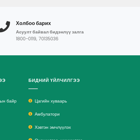
Холбоо барих
Асуулт байвал бидэнлүү залга
1800-0119, 70135036
ЭЭ
БИДНИЙ ҮЙЛЧИЛГЭЭ
лын байр
Цагийн хуваарь
Амбулатори
Хэвтэн эмчлүүлэх