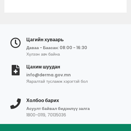
Цагийн хуваарь
Даваа - Баасан: 08:00 - 16:30
Хүлээн авч байна
Цахим шуудан
info@derma.gov.mn
Яаралтай тусламж хэрэгтэй бол
Холбоо барих
Асуулт байвал бидэнлүү залга
1800-0119, 70135036