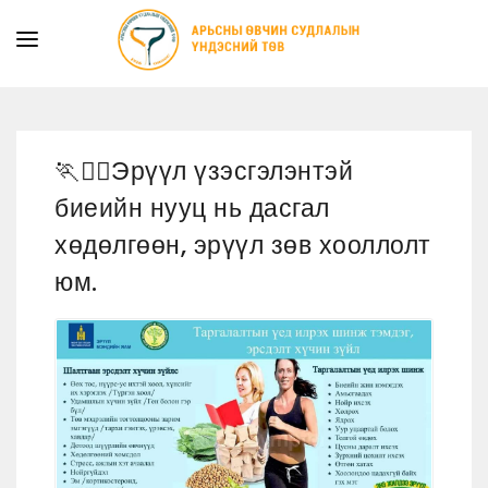
ТАНИЛЦУУЛГА
ТУСЛАМЖ ҮЙЛЧИЛГЭЭ
🏃🏃‍♀️Эрүүл үзэсгэлэнтэй
ХУУЛЬ ЭРХ ЗҮЙ
биеийн нууц нь дасгал
МЭДЭЭ
хөдөлгөөн, эрүүл зөв хооллолт
ИЛ ТОД БАЙДАЛ
юм.
СУРГАЛТЫН АЛБА