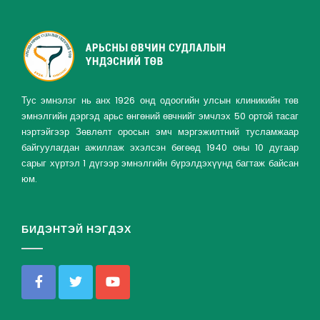
Тус эмнэлэг нь анх 1926 онд одоогийн улсын клиникийн төв
эмнэлгийн дэргэд арьс өнгөний өвчнийг эмчлэх 50 ортой тасаг
нэртэйгээр Зөвлөлт оросын эмч мэргэжилтний тусламжаар
байгуулагдан ажиллаж эхэлсэн бөгөөд 1940 оны 10 дугаар
сарыг хүртэл 1 дүгээр эмнэлгийн бүрэлдэхүүнд багтаж байсан
юм.
БИДЭНТЭЙ НЭГДЭХ