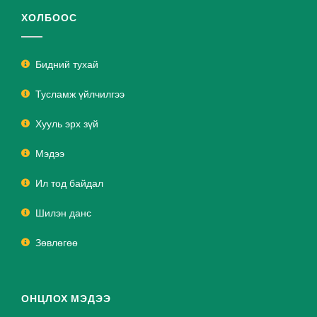
ХОЛБООС
Бидний тухай
Тусламж үйлчилгээ
Хууль эрх зүй
Мэдээ
Ил тод байдал
Шилэн данс
Зөвлөгөө
ОНЦЛОХ МЭДЭЭ