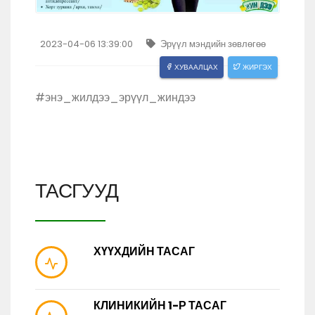
2023-04-06 13:39:00
Эрүүл мэндийн зөвлөгөө
ХУВААЛЦАХ
ЖИРГЭХ
#энэ_жилдээ_эрүүл_жиндээ
ТАСГУУД
ХҮҮХДИЙН ТАСАГ
КЛИНИКИЙН 1-Р ТАСАГ