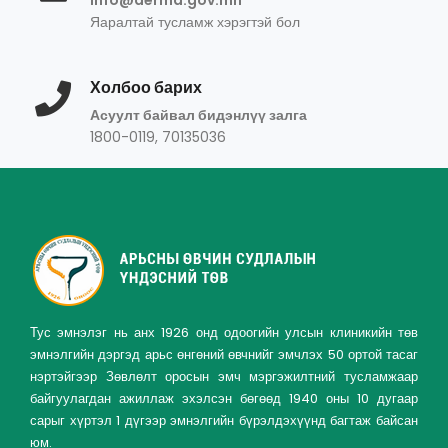
info@derma.gov.mn
Яаралтай тусламж хэрэгтэй бол
Холбоо барих
Асуулт байвал бидэнлүү залга
1800-0119, 70135036
Тус эмнэлэг нь анх 1926 онд одоогийн улсын клиникийн төв
эмнэлгийн дэргэд арьс өнгөний өвчнийг эмчлэх 50 ортой тасаг
нэртэйгээр Зөвлөлт оросын эмч мэргэжилтний тусламжаар
байгуулагдан ажиллаж эхэлсэн бөгөөд 1940 оны 10 дугаар
сарыг хүртэл 1 дүгээр эмнэлгийн бүрэлдэхүүнд багтаж байсан
юм.