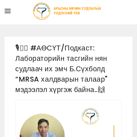
ТАНИЛЦУУЛГА
ТУСЛАМЖ ҮЙЛЧИЛГЭЭ
🎙👩‍⚕️ #АӨСҮТ/Подкаст:
ХУУЛЬ ЭРХ ЗҮЙ
Лабораторийн тасгийн нян
МЭДЭЭ
судлаач их эмч Б.Сүхболд
ИЛ ТОД БАЙДАЛ
“MRSA халдварын талаар"
СУРГАЛТЫН АЛБА
мэдээлэл хүргэж байна..🙌