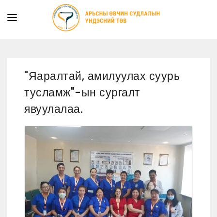
ТАНИЛЦУУЛГА
ТУСЛАМЖ ҮЙЛЧИЛГЭЭ
"Яаралтай, амилуулах суурь
ХУУЛЬ ЭРХ ЗҮЙ
тусламж"-ын сургалт
МЭДЭЭ
явуулалаа.
ИЛ ТОД БАЙДАЛ
СУРГАЛТЫН АЛБА