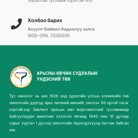
Яаралтай тусламж хэрэгтэй бол
Холбоо барих
Асуулт байвал бидэнлүү залга
1800-0119, 70135036
Тус эмнэлэг нь анх 1926 онд одоогийн улсын клиникийн төв
эмнэлгийн дэргэд арьс өнгөний өвчнийг эмчлэх 50 ортой тасаг
нэртэйгээр Зөвлөлт оросын эмч мэргэжилтний тусламжаар
байгуулагдан ажиллаж эхэлсэн бөгөөд 1940 оны 10 дугаар
сарыг хүртэл 1 дүгээр эмнэлгийн бүрэлдэхүүнд багтаж байсан
юм.