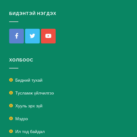
БИДЭНТЭЙ НЭГДЭХ
ХОЛБООС
Бидний тухай
Тусламж үйлчилгээ
Хууль эрх зүй
Мэдээ
Ил тод байдал