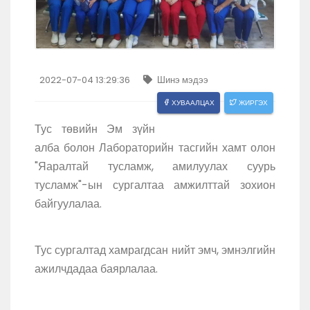
2022-07-04 13:29:36
Шинэ мэдээ
ХУВААЛЦАХ
ЖИРГЭХ
Тус төвийн Эм зүйн
алба болон Лабораторийн тасгийн хамт олон
"Яаралтай тусламж, амилуулах суурь
тусламж"-ын сургалтаа амжилттай зохион
байгуулалаа.
Тус сургалтад хамрагдсан нийт эмч, эмнэлгийн
ажилчдадаа баярлалаа.