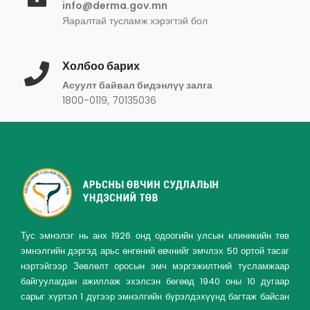
info@derma.gov.mn
Яаралтай тусламж хэрэгтэй бол
Холбоо барих
Асуулт байвал бидэнлүү залга
1800-0119, 70135036
Тус эмнэлэг нь анх 1926 онд одоогийн улсын клиникийн төв
эмнэлгийн дэргэд арьс өнгөний өвчнийг эмчлэх 50 ортой тасаг
нэртэйгээр Зөвлөлт оросын эмч мэргэжилтний тусламжаар
байгуулагдан ажиллаж эхэлсэн бөгөөд 1940 оны 10 дугаар
сарыг хүртэл 1 дүгээр эмнэлгийн бүрэлдэхүүнд багтаж байсан