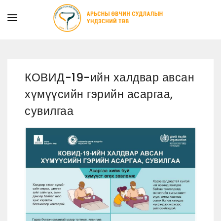
ТАНИЛЦУУЛГА
ТУСЛАМЖ ҮЙЛЧИЛГЭЭ
КОВИД-19-ийн халдвар авсан
ХУУЛЬ ЭРХ ЗҮЙ
хүмүүсийн гэрийн асаргаа,
МЭДЭЭ
сувилгаа
ИЛ ТОД БАЙДАЛ
СУРГАЛТЫН АЛБА