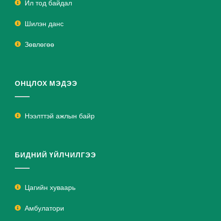
Ил тод байдал
Шилэн данс
Зөвлөгөө
ОНЦЛОХ МЭДЭЭ
Нээлттэй ажлын байр
БИДНИЙ ҮЙЛЧИЛГЭЭ
Цагийн хуваарь
Амбулатори