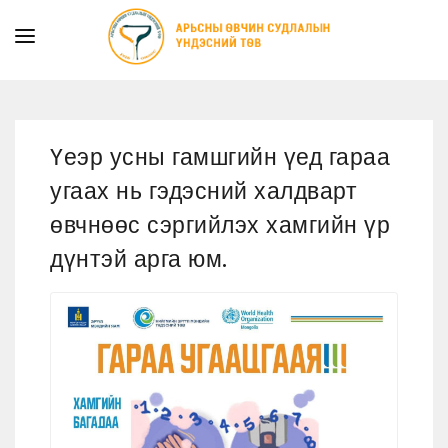
ТАНИЛЦУУЛГА
ТУСЛАМЖ ҮЙЛЧИЛГЭЭ
Үеэр усны гамшгийн үед гараа
ХУУЛЬ ЭРХ ЗҮЙ
угаах нь гэдэсний халдварт
МЭДЭЭ
өвчнөөс сэргийлэх хамгийн үр
ИЛ ТОД БАЙДАЛ
дүнтэй арга юм.
СУРГАЛТЫН АЛБА