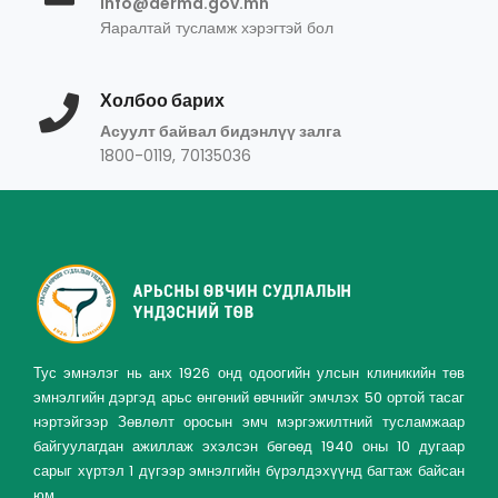
info@derma.gov.mn
Яаралтай тусламж хэрэгтэй бол
Холбоо барих
Асуулт байвал бидэнлүү залга
1800-0119, 70135036
Тус эмнэлэг нь анх 1926 онд одоогийн улсын клиникийн төв
эмнэлгийн дэргэд арьс өнгөний өвчнийг эмчлэх 50 ортой тасаг
нэртэйгээр Зөвлөлт оросын эмч мэргэжилтний тусламжаар
байгуулагдан ажиллаж эхэлсэн бөгөөд 1940 оны 10 дугаар
сарыг хүртэл 1 дүгээр эмнэлгийн бүрэлдэхүүнд багтаж байсан
юм.