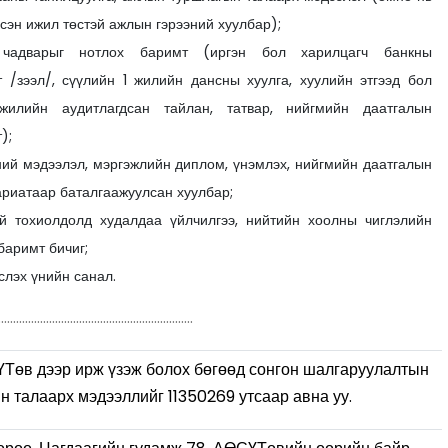
эсэн ижил төстэй ажлын гэрээний хуулбар);
 чадварыг нотлох баримт (иргэн бол харилцагч банкны
 /зээл/, сүүлийн 1 жилийн дансны хуулга, хуулийн этгээд бол
жилийн аудитлагдсан тайлан, татвар, нийгмийн даатгалын
);
ий мэдээлэл, мэргэжлийн диплом, үнэмлэх, нийгмийн даатгалын
ариатаар баталгаажуулсан хуулбар;
й тохиолдолд худалдаа үйлчилгээ, нийтийн хоолны чиглэлийн
баримт бичиг;
слэх үнийн санал.
.................................................................
ҮТөв дээр ирж үзэж болох бөгөөд сонгон шалгаруулалтын
йн талаарх мэдээллийг 11350269 утсаар авна уу.