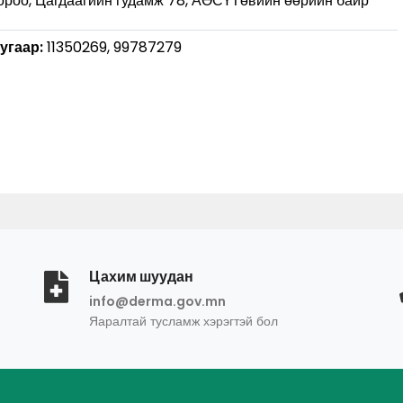
 хороо, Цагдаагийн гудамж 78, АӨСҮТөвийн өөрийн байр
угаар:
11350269, 99787279
Цахим шуудан
info@derma.gov.mn
Яаралтай тусламж хэрэгтэй бол