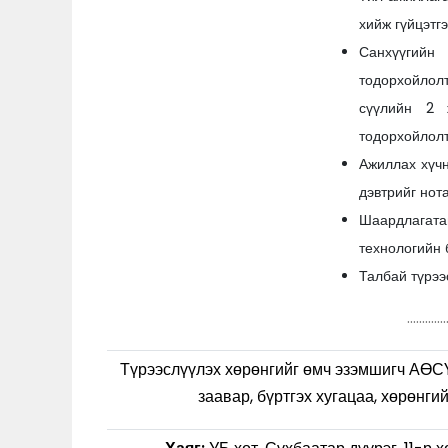
хийж гүйцэтг
Санхүүгийн
тодорхойлолт
сүүлийн 2 
тодорхойлолт
Ажиллах хүчн
дэвтрийг нот
Шаардлагата
технологийн 
Талбай түрээ
.............
Түрээслүүлэх хөрөнгийг өмч эзэмшигч АӨС
заавар, бүртгэх хугацаа, хөрөнги