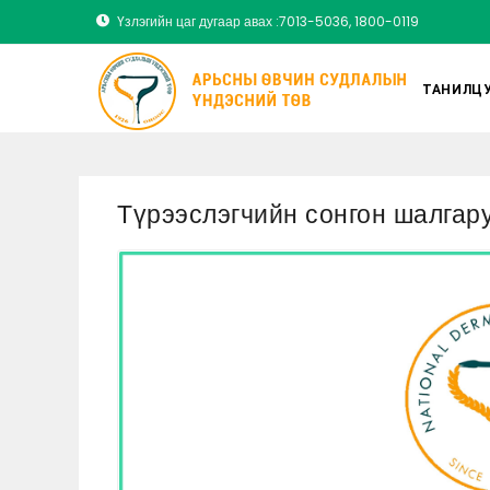
Үзлэгийн цаг дугаар авах :7013-5036, 1800-0119
ТАНИЛЦУ
Түрээслэгчийн сонгон шалгар