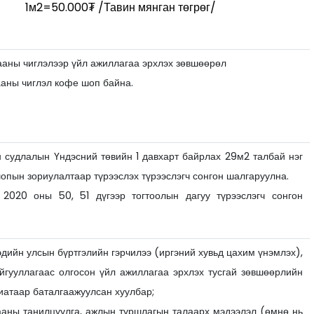
1м2=50.000₮ /Тавин мянган төгрөг/
ааны чиглэлээр үйл ажиллагаа эрхлэх зөвшөөрөл
аны чиглэл кофе шоп байна.
 судлалын Үндэсний төвийн 1 давхарт байрлах 29м2 талбай нэг
опын зориулалтаар түрээслэх түрээслэгч сонгон шалгаруулна.
2020 оны 50, 51 дүгээр тогтоолын дагуу түрээслэгч сонгон
эдийн улсын бүртгэлийн гэрчилээ (иргэний хувьд цахим үнэмлэх),
йгууллагаас олгосон үйл ажиллагаа эрхлэх тусгай зөвшөөрлийн
риатаар баталгаажуулсан хуулбар;
ааны танилцуулга, ажлын туршлагын талаарх мэдээлэл (өмнө нь