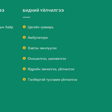
ЭЭ
БИДНИЙ ҮЙЛЧИЛГЭЭ
лын байр
Цагийн хуваарь
Амбулатори
Хэвтэн эмчлүүлэх
Оношилгоо, шинжилгээ
Өдрийн эмчилгээ, үйлчилгээ
Төлбөртэй тусламж үйлчилгээ