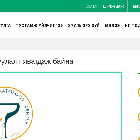
Эхлэл
Шилэн данс
Тани
УЛГА
ТУСЛАМЖ ҮЙЛЧИЛГЭЭ
ХУУЛЬ ЭРХ ЗҮЙ
МЭДЭЭ
ИЛ ТО
уулалт явагдаж байна