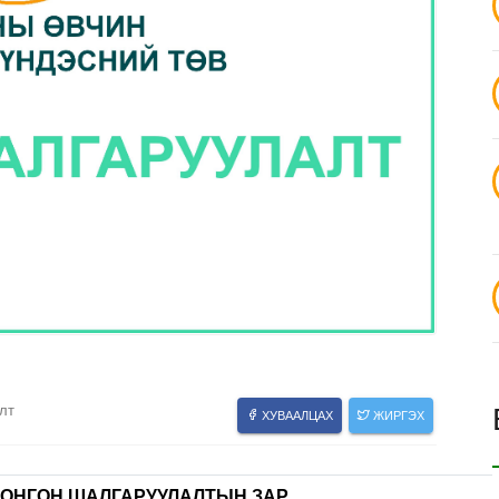
лт
ХУВААЛЦАХ
ЖИРГЭХ
СОНГОН ШАЛГАРУУЛАЛТЫН ЗАР