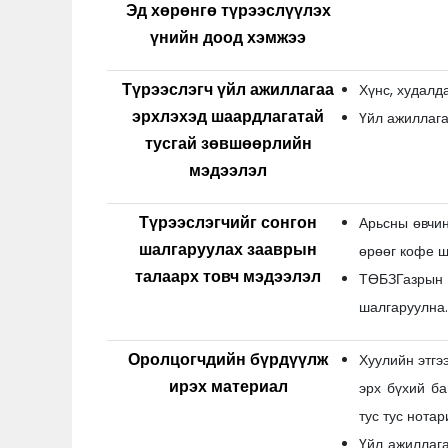
Эд хөрөнгө түрээслүүлэх
үнийн доод хэмжээ
Түрээслэгч үйл ажиллагаа
Хүнс, худалд
эрхлэхэд шаардлагатай
Үйл ажиллага
тусгай зөвшөөрлийн
мэдээлэл
Түрээслэгчийг сонгон
Арьсны өвчин
шалгаруулах зааврын
өрөөг кофе ш
талаарх товч мэдээлэл
ТӨБЗГазрын 
шалгаруулна.
Оролцогчдийн бүрдүүлж
Хуулийн этгэ
ирэх материал
эрх бүхий ба
тус тус нота
Үйл ажиллаг