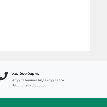
Холбоо барих
Асуулт байвал бидэнлүү залга
1800-0119, 70135036