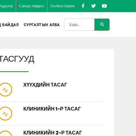
лцуулга
Санал, гомдол
Холбоо барих
Д БАЙДАЛ
СУРГАЛТЫН АЛБА
ТАСГУУД
ХҮҮХДИЙН ТАСАГ
КЛИНИКИЙН 1-Р ТАСАГ
КЛИНИКИЙН 2-Р ТАСАГ