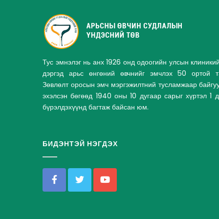
Тус эмнэлэг нь анх 1926 онд одоогийн улсын клиники
дэргэд арьс өнгөний өвчнийг эмчлэх 50 ортой та
Зөвлөлт оросын эмч мэргэжилтний тусламжаар байгу
эхэлсэн бөгөөд 1940 оны 10 дугаар сарыг хүртэл 1 
бүрэлдэхүүнд багтаж байсан юм.
БИДЭНТЭЙ НЭГДЭХ