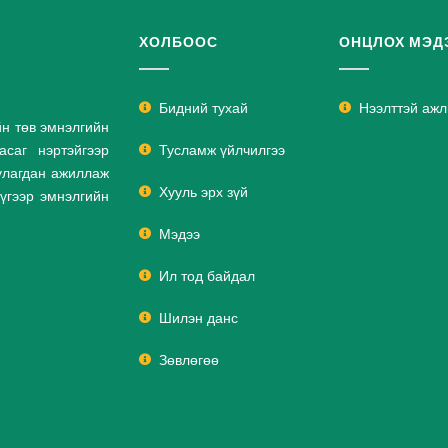
ХОЛБООС
ОНЦЛОХ МЭД
Бидний тухай
Нээлттэй аж
йн төв эмнэлгийн
саг нэртэйгээр
Тусламж үйлчилгээ
улагдан ажиллаж
Хууль эрх зүй
дүгээр эмнэлгийн
Мэдээ
Ил тод байдал
Шилэн данс
Зөвлөгөө