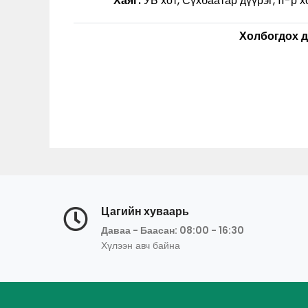
Хаяг:
УБ хот, Сүхбаатар дүүрэг, 11-р
Холбогдох д
Цагийн хуваарь
Даваа - Баасан: 08:00 - 16:30
Хүлээн авч байна