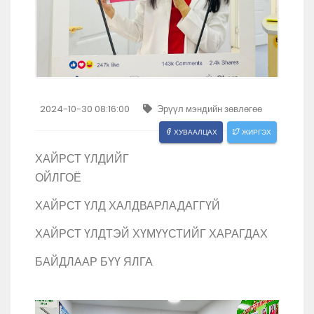
2024-10-30 08:16:00
Эрүүл мэндийн зөвлөгөө
ХУВААЛЦАХ
ЖИРГЭХ
ХАЙРСТ ҮЛДИЙГ
ОЙЛГОЁ
ХАЙРСТ ҮЛД ХАЛДВАРЛАДАГГҮЙ
ХАЙРСТ ҮЛДТЭЙ ХҮМҮҮСТИЙГ ХАРАГДАХ
БАЙДЛААР БҮҮ ЯЛГА