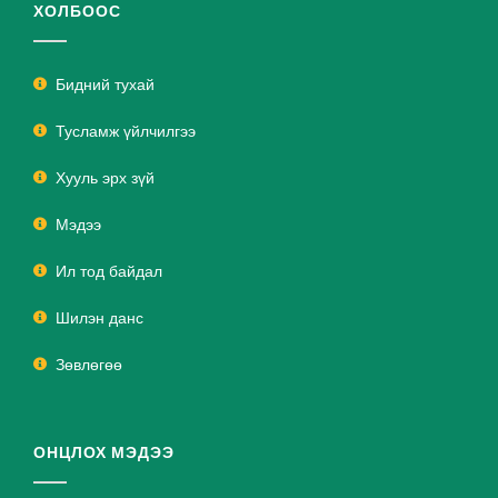
ХОЛБООС
Бидний тухай
Тусламж үйлчилгээ
Хууль эрх зүй
Мэдээ
Ил тод байдал
Шилэн данс
Зөвлөгөө
ОНЦЛОХ МЭДЭЭ