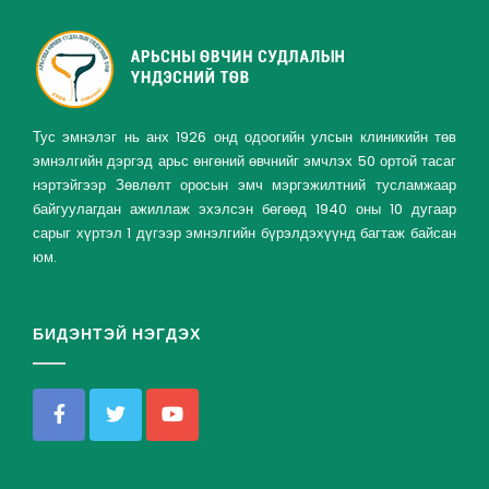
Тус эмнэлэг нь анх 1926 онд одоогийн улсын клиникийн төв
эмнэлгийн дэргэд арьс өнгөний өвчнийг эмчлэх 50 ортой тасаг
нэртэйгээр Зөвлөлт оросын эмч мэргэжилтний тусламжаар
байгуулагдан ажиллаж эхэлсэн бөгөөд 1940 оны 10 дугаар
сарыг хүртэл 1 дүгээр эмнэлгийн бүрэлдэхүүнд багтаж байсан
юм.
БИДЭНТЭЙ НЭГДЭХ