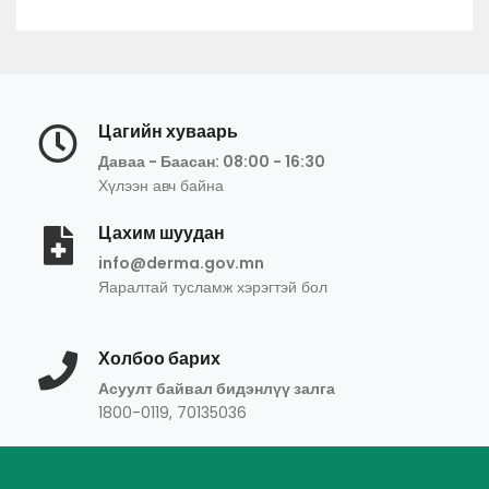
Цагийн хуваарь
Даваа - Баасан: 08:00 - 16:30
Хүлээн авч байна
Цахим шуудан
info@derma.gov.mn
Яаралтай тусламж хэрэгтэй бол
Холбоо барих
Асуулт байвал бидэнлүү залга
1800-0119, 70135036