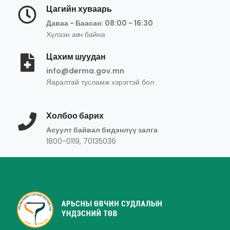
Цагийн хуваарь
Даваа - Баасан: 08:00 - 16:30
Хүлээн авч байна
Цахим шуудан
info@derma.gov.mn
Яаралтай тусламж хэрэгтэй бол
Холбоо барих
Асуулт байвал бидэнлүү залга
1800-0119, 70135036