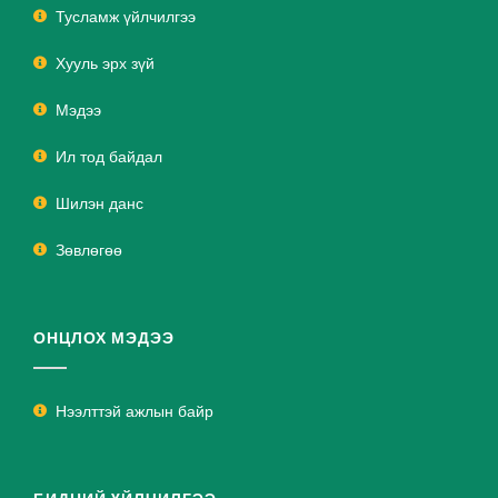
Тусламж үйлчилгээ
Хууль эрх зүй
Мэдээ
Ил тод байдал
Шилэн данс
Зөвлөгөө
ОНЦЛОХ МЭДЭЭ
Нээлттэй ажлын байр