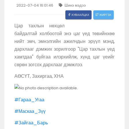
2022-07-04 16:01:46
Шинэ мэдээ
ХУВААЛЦАХ
ЖИРГЭХ
Цар тахлын нөхцөл
байдалтай холбоотой энэ цаг үед төвийнхөө
нийт эмч, эмнэлгийн ажилчдын эрүүл мэнд,
дархлааг дэмжих зорилгоор "Цар тахлын үед
хамтдаа" буйгаа илэрхийлж, хүнд цаг үеийг
сөрөн зогсох дархлааг дэмжлээ.
АӨСҮТ, Захиргаа, ХНА
#Гараа_Угаа
#Маскаа_Зүү
#Зайгаа_Барь