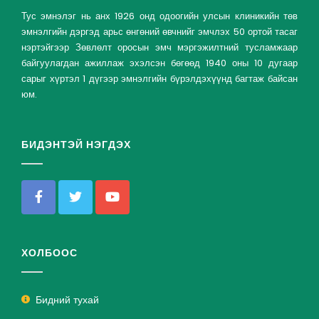
Тус эмнэлэг нь анх 1926 онд одоогийн улсын клиникийн төв
эмнэлгийн дэргэд арьс өнгөний өвчнийг эмчлэх 50 ортой тасаг
нэртэйгээр Зөвлөлт оросын эмч мэргэжилтний тусламжаар
байгуулагдан ажиллаж эхэлсэн бөгөөд 1940 оны 10 дугаар
сарыг хүртэл 1 дүгээр эмнэлгийн бүрэлдэхүүнд багтаж байсан
юм.
БИДЭНТЭЙ НЭГДЭХ
ХОЛБООС
Бидний тухай