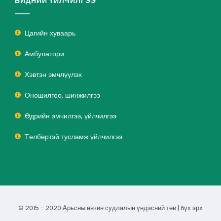
БИДНИЙ ҮЙЛЧИЛГЭЭ
Цагийн хуваарь
Амбулатори
Хэвтэн эмчлүүлэх
Оношилгоо, шинжилгээ
Өдрийн эмчилгээ, үйлчилгээ
Төлбөртэй тусламж үйлчилгээ
© 2015 - 2020 Арьсны өвчин судлалын үндэсний төв | бүх эрх