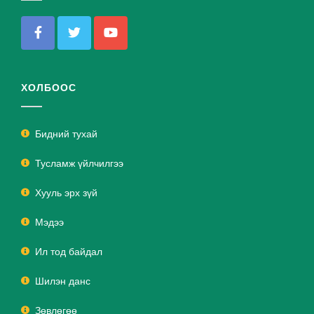
ХОЛБООС
Бидний тухай
Тусламж үйлчилгээ
Хууль эрх зүй
Мэдээ
Ил тод байдал
Шилэн данс
Зөвлөгөө