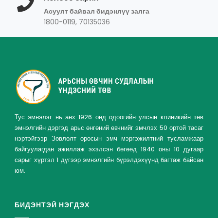
Асуулт байвал бидэнлүү залга
1800-0119, 70135036
Тус эмнэлэг нь анх 1926 онд одоогийн улсын клиникийн төв
эмнэлгийн дэргэд арьс өнгөний өвчнийг эмчлэх 50 ортой тасаг
нэртэйгээр Зөвлөлт оросын эмч мэргэжилтний тусламжаар
байгуулагдан ажиллаж эхэлсэн бөгөөд 1940 оны 10 дугаар
сарыг хүртэл 1 дүгээр эмнэлгийн бүрэлдэхүүнд багтаж байсан
юм.
БИДЭНТЭЙ НЭГДЭХ