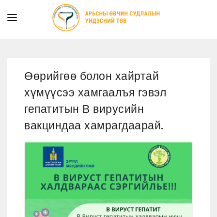
ТАНИЛЦУУЛГА
ТУСЛАМЖ ҮЙЛЧИЛГЭЭ
Өөрийгөө болон хайртай
ХУУЛЬ ЭРХ ЗҮЙ
хүмүүсээ хамгаалъя гэвэл
МЭДЭЭ
гепатитын В вирусийн
ИЛ ТОД БАЙДАЛ
вакциндаа хамрагдаарай.
СУРГАЛТЫН АЛБА