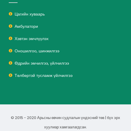
Цагийн хуваарь
Амбулатори
Хэвтэн эмчлүүлэх
Оношилгоо, шинжилгээ
Өдрийн эмчилгээ, үйлчилгээ
Төлбөртэй тусламж үйлчилгээ
© 2015 - 2020 Арьсны өвчин судлалын үндэсний төв | бүх эрх
хуулиар хамгаалагдсан.