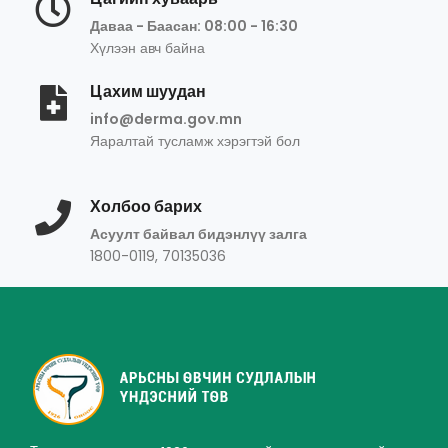
Даваа - Баасан: 08:00 - 16:30
Хүлээн авч байна
Цахим шуудан
info@derma.gov.mn
Яаралтай тусламж хэрэгтэй бол
Холбоо барих
Асуулт байвал бидэнлүү залга
1800-0119, 70135036