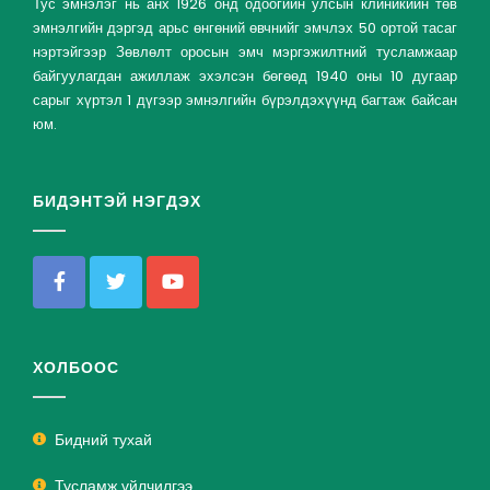
Тус эмнэлэг нь анх 1926 онд одоогийн улсын клиникийн төв
эмнэлгийн дэргэд арьс өнгөний өвчнийг эмчлэх 50 ортой тасаг
нэртэйгээр Зөвлөлт оросын эмч мэргэжилтний тусламжаар
байгуулагдан ажиллаж эхэлсэн бөгөөд 1940 оны 10 дугаар
сарыг хүртэл 1 дүгээр эмнэлгийн бүрэлдэхүүнд багтаж байсан
юм.
БИДЭНТЭЙ НЭГДЭХ
ХОЛБООС
Бидний тухай
Тусламж үйлчилгээ