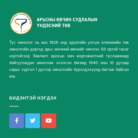
Тус эмнэлэг нь анх 1926 онд одоогийн улсын клиникийн төв
эмнэлгийн дэргэд арьс өнгөний өвчнийг эмчлэх 50 ортой тасаг
нэртэйгээр Зөвлөлт оросын эмч мэргэжилтний тусламжаар
байгуулагдан ажиллаж эхэлсэн бөгөөд 1940 оны 10 дугаар
сарыг хүртэл 1 дүгээр эмнэлгийн бүрэлдэхүүнд багтаж байсан
юм.
БИДЭНТЭЙ НЭГДЭХ