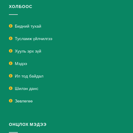
ХОЛБООС
Бидний тухай
Тусламж үйлчилгээ
Хууль эрх зүй
Мэдээ
Ил тод байдал
Шилэн данс
Зөвлөгөө
ОНЦЛОХ МЭДЭЭ