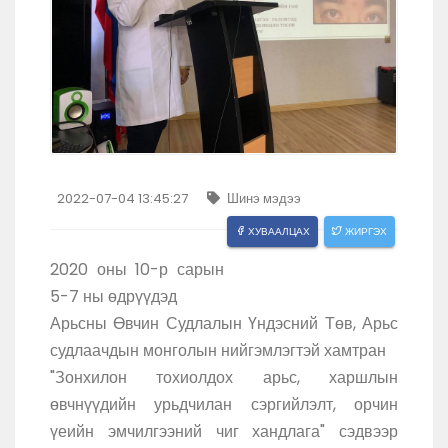
2022-07-04 13:45:27
Шинэ мэдээ
ХУВААЛЦАХ
ЖИРГЭХ
2020 оны 10-р сарын
5-7 ны өдрүүдэд
Арьсны Өвчин Судлалын Үндэсний Төв, Арьс
судлаачдын монголын нийгэмлэгтэй хамтран
"Зонхилон тохиолдох арьс, харшлын
өвчнүүдийн урьдчилан сэргийлэлт, орчин
үеийн эмчилгээний чиг хандлага" сэдвээр