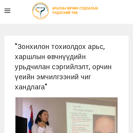
ТАНИЛЦУУЛГА
ТУСЛАМЖ ҮЙЛЧИЛГЭЭ
"Зонхилон тохиолдох арьс,
ХУУЛЬ ЭРХ ЗҮЙ
харшлын өвчнүүдийн
МЭДЭЭ
урьдчилан сэргийлэлт, орчин
ИЛ ТОД БАЙДАЛ
үеийн эмчилгээний чиг
СУРГАЛТЫН АЛБА
хандлага"