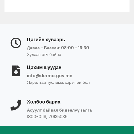
Цагийн хуваарь
Даваа - Баасан: 08:00 - 16:30
Хүлээн авч байна
Цахим шуудан
info@derma.gov.mn
Яаралтай тусламж хэрэгтэй бол
Холбоо барих
Асуулт байвал бидэнлүү залга
1800-0119, 70135036