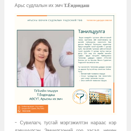
Арьс судлалын их эмч
Т.Ёндондаш
- Сувилагч, тусгай мэргэжилтэн нараас нэр
дэвшүүлсэн Эмчилгээний гоо засал, нөхөн