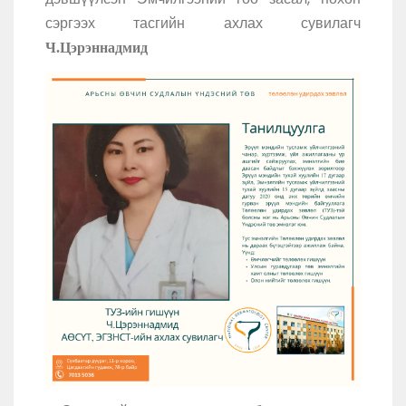
сэргээх тасгийн ахлах сувилагч
Ч.Цэрэннадмид