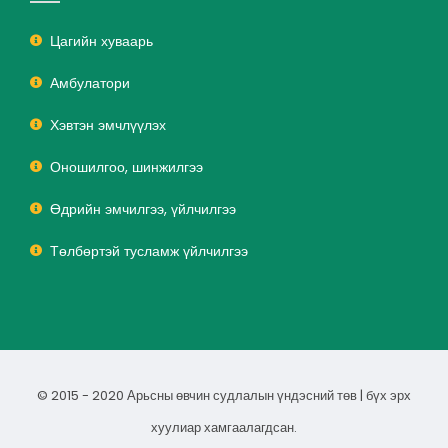
Цагийн хуваарь
Амбулатори
Хэвтэн эмчлүүлэх
Оношилгоо, шинжилгээ
Өдрийн эмчилгээ, үйлчилгээ
Төлбөртэй тусламж үйлчилгээ
© 2015 - 2020 Арьсны өвчин судлалын үндэсний төв | бүх эрх
хуулиар хамгаалагдсан.