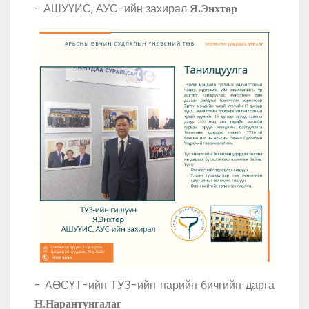
- АШУҮИС, АУС-ийн захирал
Я.Энхтөр
- АӨСҮТ-ийн ТУЗ-ийн нарийн бичгийн дарга
Н.Нарантунгалаг