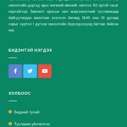
эмнэлгийн дэргэд арьс өнгөний өвчнийг эмчлэх 50 ортой тасаг
нэртэйгээр Зөвлөлт оросын эмч мэргэжилтний тусламжаар
байгуулагдан ажиллаж эхэлсэн бөгөөд 1940 оны 10 дугаар
сарыг хүртэл 1 дүгээр эмнэлгийн бүрэлдэхүүнд багтаж байсан
юм.
БИДЭНТЭЙ НЭГДЭХ
ХОЛБООС
Бидний тухай
Тусламж үйлчилгээ