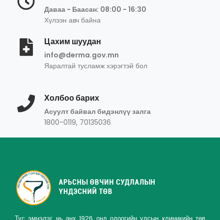
Даваа - Баасан: 08:00 - 16:30
Хүлээн авч байна
Цахим шуудан
info@derma.gov.mn
Яаралтай тусламж хэрэгтэй бол
Холбоо барих
Асуулт байвал бидэнлүү залга
1800-0119, 70135036
Тус эмнэлэг нь анх 1926 онд одоогийн улсын клиникийн төв