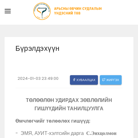
ТАНИЛЦУУЛГА
ТУСЛАМЖ ҮЙЛЧИЛГЭЭ
Бүрэлдэхүүн
ХУУЛЬ ЭРХ ЗҮЙ
МЭДЭЭ
ИЛ ТОД БАЙДАЛ
2024-01-03 23:49:00
ХУВААЛЦАХ
ЖИРГЭХ
СУРГАЛТЫН АЛБА
ТӨЛӨӨЛӨН УДИРДАХ ЗӨВЛӨЛИЙН
ГИШҮҮДИЙН ТАНИЛЦУУЛГА
Өмчлөгчийг төлөөлөх гишүүд:
-
С
.Энхцолмон
ЭМЯ, АУИТ-хэлтсийн дарга