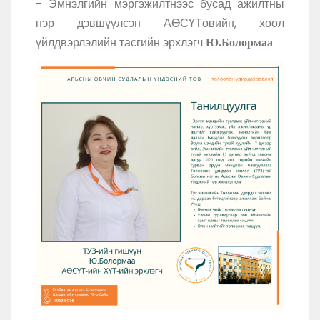
- Эмнэлгийн мэргэжилтнээс бусад ажилтны
нэр дэвшүүлсэн АӨСҮТөвийн, хоол
үйлдвэрлэлийн тасгийн эрхлэгч
Ю.Болормаа