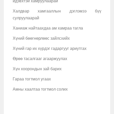
идэвхтэй хамруулаарай
Халдвар хамгааллын дэглэмээ бүү
сулруулаарай
Ханиаж найтаахдаа ам хамраа тагла
Хүний бөөгнөрлөөс зайлсхийх
Хүний гар их хүрдэг гадаргууг ариутгах
Өрөө тасалгааг агааржуулах
Хүн хоорондын зай барих
Гараа тогтмол угаах
Амны хаалтаа тогтмол солих