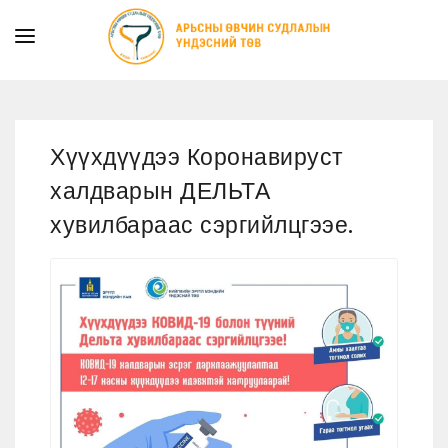
ТАНИЛЦУУЛГА
ТУСЛАМЖ ҮЙЛЧИЛГЭЭ
Хүүхдүүдээ Коронавируст
ХУУЛЬ ЭРХ ЗҮЙ
халдварын ДЕЛЬТА
МЭДЭЭ
хувилбараас сэргийлцгээе.
ИЛ ТОД БАЙДАЛ
СУРГАЛТЫН АЛБА