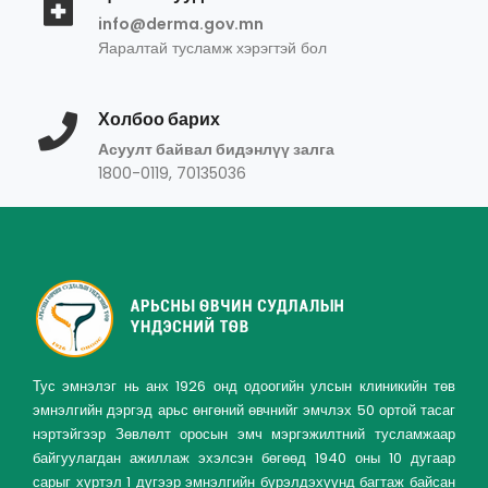
info@derma.gov.mn
Яаралтай тусламж хэрэгтэй бол
Холбоо барих
Асуулт байвал бидэнлүү залга
1800-0119, 70135036
Тус эмнэлэг нь анх 1926 онд одоогийн улсын клиникийн төв
эмнэлгийн дэргэд арьс өнгөний өвчнийг эмчлэх 50 ортой тасаг
нэртэйгээр Зөвлөлт оросын эмч мэргэжилтний тусламжаар
байгуулагдан ажиллаж эхэлсэн бөгөөд 1940 оны 10 дугаар
сарыг хүртэл 1 дүгээр эмнэлгийн бүрэлдэхүүнд багтаж байсан