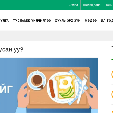
Эхлэл
Шилэн данс
Тани
УЛГА
ТУСЛАМЖ ҮЙЛЧИЛГЭЭ
ХУУЛЬ ЭРХ ЗҮЙ
МЭДЭЭ
ИЛ ТО
усан уу?