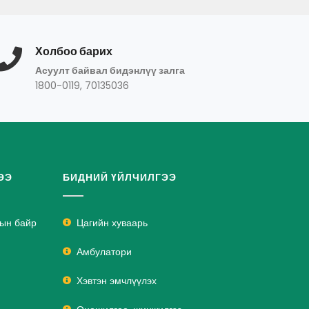
Холбоо барих
Асуулт байвал бидэнлүү залга
1800-0119, 70135036
ЭЭ
БИДНИЙ ҮЙЛЧИЛГЭЭ
лын байр
Цагийн хуваарь
Амбулатори
Хэвтэн эмчлүүлэх