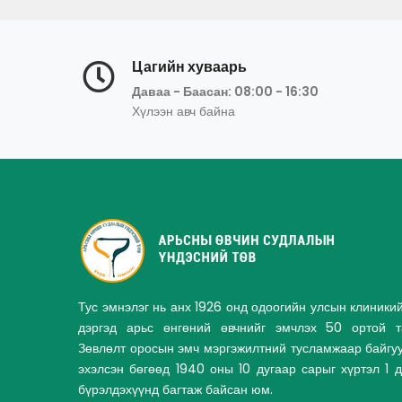
Цагийн хуваарь
Даваа - Баасан: 08:00 - 16:30
Хүлээн авч байна
Тус эмнэлэг нь анх 1926 онд одоогийн улсын клиники
дэргэд арьс өнгөний өвчнийг эмчлэх 50 ортой та
Зөвлөлт оросын эмч мэргэжилтний тусламжаар байгу
эхэлсэн бөгөөд 1940 оны 10 дугаар сарыг хүртэл 1 
бүрэлдэхүүнд багтаж байсан юм.