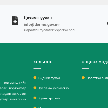
Цахим шуудан
info@derma.gov.mn
Яаралтай тусламж хэрэгтэй бол
ХОЛБООС
ОНЦЛОХ МЭД
Бидний тухай
Нээлттэй аж
йн төв эмнэлгийн
саг нэртэйгээр
Тусламж үйлчилгээ
улагдан ажиллаж
Хууль эрх зүй
дүгээр эмнэлгийн