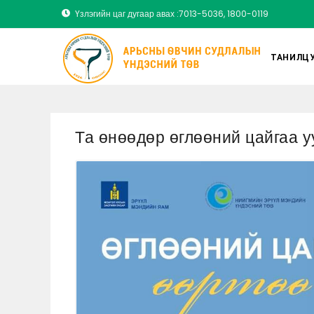
Үзлэгийн цаг дугаар авах :7013-5036, 1800-0119
ТАНИЛЦУ
Та өнөөдөр өглөөний цайгаа у