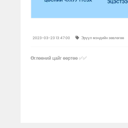
2023-03-23 13:47:00
Эрүүл мэндийн зөвлөгөө
Өглөөний цайг өөртөө ✅✅