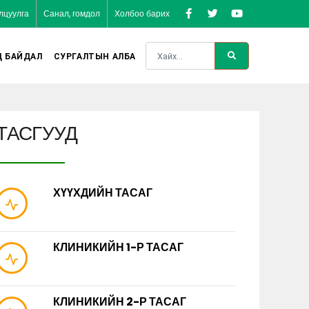
лцуулга
Санал, гомдол
Холбоо барих
Д БАЙДАЛ
СУРГАЛТЫН АЛБА
ТАСГУУД
ХҮҮХДИЙН ТАСАГ
КЛИНИКИЙН 1-Р ТАСАГ
КЛИНИКИЙН 2-Р ТАСАГ