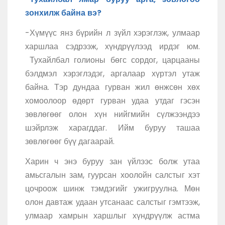
зонхилж байна вэ?
-Хүмүүс янз бүрийн л зүйл хэрэглэж, улмаар
харшлаа сэдрээж, хүндрүүлээд ирдэг юм.
Тухайлбал голионы бөгс сордог, царцааны
бэлдмэл хэрэглэдэг, аргалаар хүртэл утаж
байна. Тэр дундаа гурван жил өнжсөн хөх
хомоолоор өдөрт гурван удаа утдаг гэсэн
зөвлөгөөг олон хүн нийгмийн сүлжээндээ
шэйрлэж харагддаг. Ийм буруу ташаа
зөвлөгөөг бүү дагаарай.
Харин ч энэ буруу зан үйлээс болж утаа
амьсгалын зам, гуурсан хоолойн салстыг хэт
цочроож шинж тэмдэгийг ужигруулна. Мөн
олон давтаж удаан утсанаас салстыг гэмтээж,
улмаар хамрын харшлыг хүндрүүлж астма