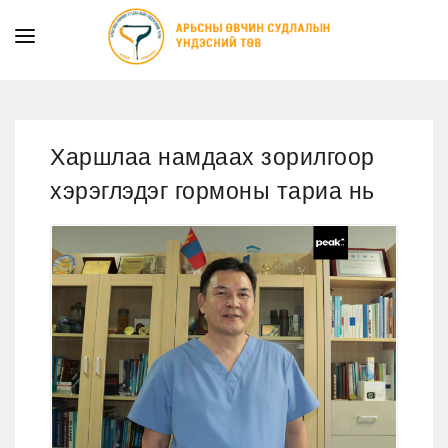
ТАНИЛЦУУЛГА
ТУСЛАМЖ ҮЙЛЧИЛГЭЭ
Харшлаа намдаах зорилгоор
ХУУЛЬ ЭРХ ЗҮЙ
хэрэглэдэг гормоны тариа нь
МЭДЭЭ
ИЛ ТОД БАЙДАЛ
СУРГАЛТЫН АЛБА