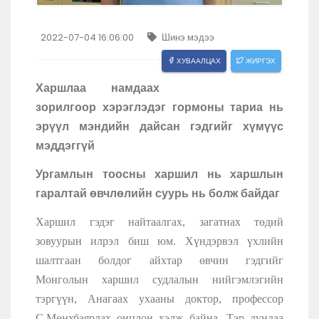
2022-07-04 16:06:00
Шинэ мэдээ
ХУВААЛЦАХ
ЖИРГЭХ
Харшлаа намдаах
зорилгоор хэрэглэдэг гормоны тариа нь
эрүүл мэндийн дайсан гэдгийг хүмүүс
мэддэггүй
Ургамлын тоосны харшил нь харшлын
гаралтай өвчлөлийн суурь нь болж байдаг
Харшил гэдэг найтаалгах, загатнах төдий
зовуурын илрэл биш юм. Хүндэрвэл үхлийн
шалтгаан болдог айхтар өвчин гэдгийг
Монголын харшил судлалын нийгэмлэгийн
тэргүүн, Анагаах ухааны доктор, профессор
С.Мөнхбаярлах онцлон хэлж байна. Тэр дундаа