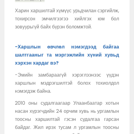
Харин харшилтай хүмүүс урьдчилан сэргийлж,
тохирсон эмчилгээгээ хийлгэх юм бол
зовуурьгүй байх бүрэн боломжтой.
-Харшлын өвчлөл нэмэгдээд байгаа
шалтгааныг та мэргэжлийн хүний хувьд
хэрхэн хардаг вэ?
-Эмийн замбараагүй хэрэглээнээс үүдэн
харшлын мэдрэгшилтэй болох тохиолдол
нэмэгдэж байна.
2010 оны судалгаагаар Улаанбаатар хотын
насан хүрэгчдийн 24 орчим хувь нь ургамлын
тоосны харшилтай гэсэн судалгаа гарсан
байдаг. Жил ирэх тусам л ургамлын тоосны