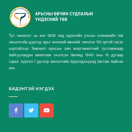
Тус эмнэлэг нь анх 1926 онд одоогийн улсын клиникийн төв
эмнэлгийн дэргэд арьс өнгөний өвчнийг эмчлэх 50 ортой тасаг
нэртэйгээр Зөвлөлт оросын эмч мэргэжилтний тусламжаар
байгуулагдан ажиллаж эхэлсэн бөгөөд 1940 оны 10 дугаар
сарыг хүртэл 1 дүгээр эмнэлгийн бүрэлдэхүүнд багтаж байсан
юм.
БИДЭНТЭЙ НЭГДЭХ