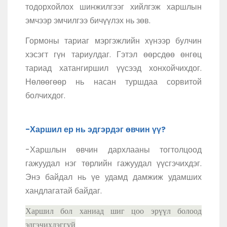
тодорхойлох шинжилгээг хийлгэж харшлын
эмчээр эмчилгээ бичүүлэх нь зөв.
Гормоны тариаг мэргэжлийн хүнээр булчин
хэсэгт гүн тариулдаг. Гэтэл өөрсдөө өнгөц
тариад хатангиршил үүсээд хонхойчихдог.
Нөлөөгөөр нь насан туршдаа сорвитой
болчихдог.
-Харшил ер нь эдгэрдэг өвчин үү?
-Харшлын өвчин дархлааны тогтолцоод
гажуудал нэг төрлийн гажуудал үүсгэчихдэг.
Энэ байдал нь үе удамд дамжиж удамших
хандлагатай байдаг.
Харшил бол ханиад шиг цоо эрүүл болоод
эдгэчихдэггүй