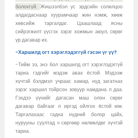
болохгүй.
Жишээлбэл ус эрдсийн солилцоо
алдагдаснаар хуурамчаар жин нэмж, хөөж
хөвсийж таргалдаг. Цаашлаад ясны
сийрэгжилт үүсгэх зэрэг хожмын аюул, сөрөг
үр дагавар их.
-Харшилд огт хэрэглэдэггүй гэсэн үг үү?
-Тийм ээ, энэ бол харшилд огт хэрэглэдэггүй
тариа гэдгийг мэдэж авах ёстой. Мэдээж
хүчтэй бэлдмэл учраас хамар, нүд загатнах
зэрэг харшил тойрсон зовуур намдана л даа.
Гэхдээ үүнийг дагасан маш олон сөрөг
дагавар байгааг л иргэд ойлгох ёстой юм.
Таргалахаас гадна нүдний болор цайх,
нурууны суултад ч сөргөөр нөлөөлдөг хүчтэй
тариа.