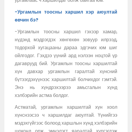
ургамлаас ч харшилдаг болж байгаа юм.
-Ургамлын тоосны харшил хэр аюултай
өвчин бэ?
-Ургамлын тоосны харшил гэхээр хамар,
нүдэнд мэдрэгдэх хөнгөхөн зовуур илрээд,
тодорхой хугацааны дараа эдгэчих юм шиг
ойлгодог. Гэхдээ үүний ард нэлээн ноцтой үр
дагаврууд бий. Ургамлын тоосны харшилтай
хүн давхар ургамлын гаралтай хүнсний
бүтээгдэхүүнээс харшилтай болчихдог гэмтэй.
Энэ нь хүндрэхээрээ амьсгалын хүнд
хэлбэрийн астма болдог.
Астматай, ургамлын харшилтай хүн хоол
хүнснээсээ ч харшилдаг аюултай. Үүнийгээ
мэдэхгүйгээс болоод харшлын хүнд хэлбэрийн
шоконд орж, эмнэлэгт яаралтай хүргэгдэж