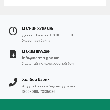
Цагийн хуваарь
Даваа - Баасан: 08:00 - 16:30
Хүлээн авч байна
Цахим шуудан
info@derma.gov.mn
Яаралтай тусламж хэрэгтэй бол
Холбоо барих
Асуулт байвал бидэнлүү залга
1800-0119, 70135036