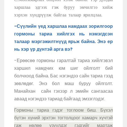
харшлаа эдгээх гэж буруу эмчилгээ хийж
хэрхэн хүндрүүлж байгаа талаар ярилцлаа.
-Сүүлийн үед харшлаа намдаах зорилгоор
гормоны тариа хийлгэх нь нэмэгдсэн
талаар мэргэжилтнүүд ярьж байна. Энэ ер
нь хэр үр дүнтэй арга вэ?
-Ерөөсөө гормоны гаралтай тариа хийлгэвэл
харшил намдчих юм шиг ойлголт бий
болчхоод байна. Бас нэгэндээ сайн тариа гээд
зөвлөдөг. Энэ бол маш буруу ойлголт.
Манайхан сайн гэхээр л эмийн сангаасаа
аваад нэгэндээ тариад байгаад эмзэглэдэг.
Гормоны тариа гэдэг тоглоом биш. Бүхэл
бүтэн хүний эрхтэн тогтолцоог хамарч хүчтэй
гаж нөлөө үзүүлдэг гэдгийг мартаж