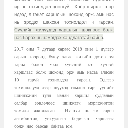
ирсэн тохиолдол цөөнгүй. Хоёр ширхэг тоор
идээд л гэнэт харшлын шоконд орж, амь нас
нь эрсдэх шахсан тохиолдол ч гарсан.
Сүүлийн жилүүдэд харшлын шокноос болж
нас барах нь нэмэгдэх хандлагатай байна
.
2017 оны 7 дугаар сараас 2018 оны 1 дүгээр
сарын хооронд буюу хагас жилийн дотор эм
тариа болон хоол хүнсний хэт хүчтэй
харшлаас болж шоконд орж амь насаа алдсан
10 гаруй тохиолдол гарсан. Эдгээр
тохиолдлууд дээр шүүхэд гомдол гарч үүнийг
шийдэхийн тулд манай харшил судлалын
салбар зөвлөлөөс шинжээч мэргэжилтэн
томилж ажилласан. Ихэнхи нь эм тариа
антибиотик, унтуулгын бодисын харшлаас
болж нас барсан байгаа юм.