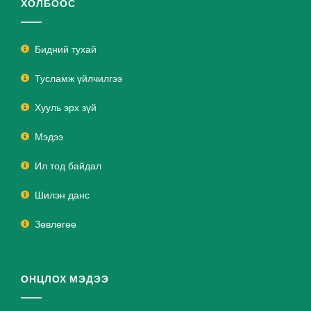
ХОЛБООС
Бидний тухай
Тусламж үйлчилгээ
Хууль эрх зүй
Мэдээ
Ил тод байдал
Шилэн данс
Зөвлөгөө
ОНЦЛОХ МЭДЭЭ