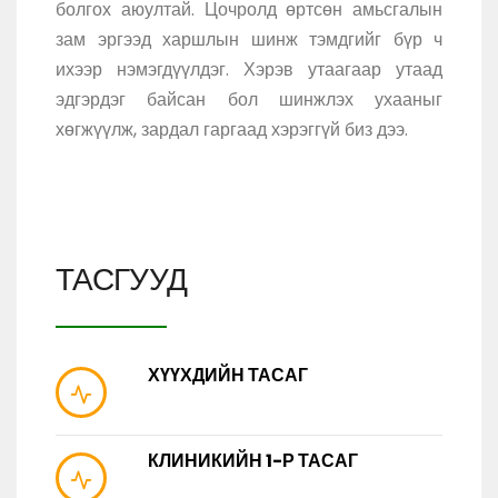
болгох аюултай. Цочролд өртсөн амьсгалын
зам эргээд харшлын шинж тэмдгийг бүр ч
ихээр нэмэгдүүлдэг. Хэрэв утаагаар утаад
эдгэрдэг байсан бол шинжлэх ухааныг
хөгжүүлж, зардал гаргаад хэрэггүй биз дээ.
ТАСГУУД
ХҮҮХДИЙН ТАСАГ
КЛИНИКИЙН 1-Р ТАСАГ