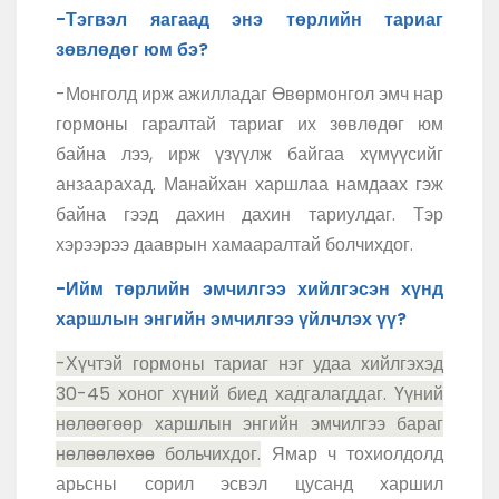
-Тэгвэл яагаад энэ төрлийн тариаг
зөвлөдөг юм бэ?
-Монголд ирж ажилладаг Өвөрмонгол эмч нар
гормоны гаралтай тариаг их зөвлөдөг юм
байна лээ, ирж үзүүлж байгаа хүмүүсийг
анзаарахад. Манайхан харшлаа намдаах гэж
байна гээд дахин дахин тариулдаг. Тэр
хэрээрээ дааврын хамааралтай болчихдог.
-Ийм төрлийн эмчилгээ хийлгэсэн хүнд
харшлын энгийн эмчилгээ үйлчлэх үү?
-Хүчтэй гормоны тариаг нэг удаа хийлгэхэд
30-45 хоног хүний биед хадгалагддаг. Үүний
нөлөөгөөр харшлын энгийн эмчилгээ бараг
нөлөөлөхөө больчихдог.
Ямар ч тохиолдолд
арьсны сорил эсвэл цусанд харшил