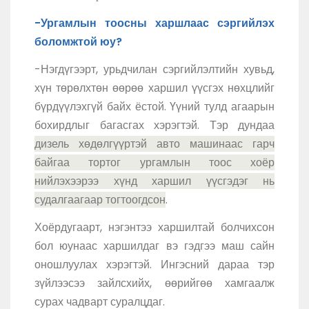
-Ургамлын тоосны харшлаас сэргийлэх
боломжтой юу?
-Нэгдүгээрт, урьдчилан сэргийлэлтийн хувьд,
хүн төрөлхтөн өөрөө харшил үүсгэх нөхцлийг
бүрдүүлэхгүй байх ёстой. Үүний тулд агаарын
бохирдлыг багасгах хэрэгтэй. Тэр дундаа
дизель хөдөлгүүртэй авто машинаас гарч
байгаа тортог ургамлын тоос хоёр
нийлэхээрээ хүнд харшил үүсгэдэг нь
судалгаагаар тогтоогдсон
.
Хоёрдугаарт, нэгэнтээ харшилтай болчихсон
бол юунаас харшилдаг вэ гэдгээ маш сайн
оношлуулах хэрэгтэй. Ингэсний дараа тэр
зүйлээсээ зайлсхийх, өөрийгөө хамгаалж
сурах чадварт суралцдаг.