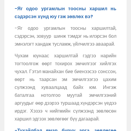
-Яг одоо ургамлын тоосны харшил нь
сэдэрсэн хүнд юу гэж зөвлөх вэ?
-Яг одоо ургамлын тоосны харшилтай,
сэдэрсэн, зовуур шинж тэмдэг нь илэрсэн бол
эмнэлэгт хандаж тусламж, үйлчилгээ аваарай.
Чухам юунаас харшилтай гэдгээ нарийн
тогтоолгож өөрт тохирох эмчилгээг хийлгэх
чухал. Гэтэл манайхан бие биенээсээ сонссон,
өөрт нь таарсан эм эмчилгээгээ цахим
сүлжээнд хуваалцаад байх юм. Ингэж
баталгаа нотолгоо муутай эмчилгээний
аргуудыг өөр дээрээ туршаад хүндэрсэн үедээ
ирдэг. Хэзээ ч нийгмийн сүлжээнд зөвлөсөн
харшил эдгээх зөвлөгөөг бүү дагаарай.
-Тухайлбал ямар буруу арга, зөвлөгөө