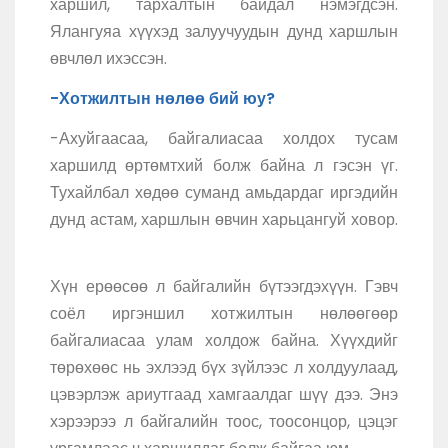
харшил, тархалтын байдал нэмэгдсэн.
Ялангуяа хүүхэд залуучуудын дунд харшлын
өвчлөл ихэссэн.
-Хотжилтын нөлөө бий юу?
-Ахуйгаасаа, байгалиасаа холдох тусам
харшилд өртөмтхий болж байна л гэсэн үг.
Тухайлбал хөдөө суманд амьдардаг иргэдийн
дунд астам, харшлын өвчин харьцангуй ховор.
Хүн ерөөсөө л байгалийн бүтээгдэхүүн. Гэвч
соёл иргэншил хотжилтын нөлөөгөөр
байгалиасаа улам холдож байна. Хүүхдийг
төрөхөөс нь эхлээд бүх зүйлээс л холдуулаад,
цэвэрлэж ариутгаад хамгаалдаг шүү дээ. Энэ
хэрээрээ л байгалийн тоос, тоосонцор, цэцэг