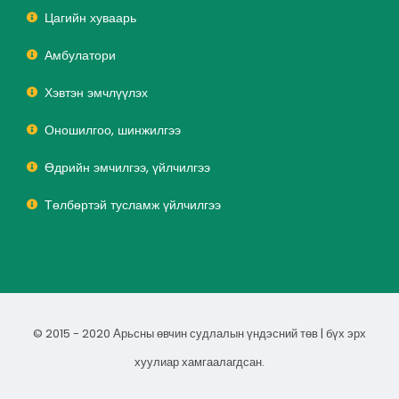
Цагийн хуваарь
Амбулатори
Хэвтэн эмчлүүлэх
Оношилгоо, шинжилгээ
Өдрийн эмчилгээ, үйлчилгээ
Төлбөртэй тусламж үйлчилгээ
© 2015 - 2020 Арьсны өвчин судлалын үндэсний төв | бүх эрх
хуулиар хамгаалагдсан.