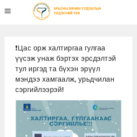
ТАНИЛЦУУЛГА
ТУСЛАМЖ ҮЙЛЧИЛГЭЭ
❗️Цас орж халтиргаа гулгаа
ХУУЛЬ ЭРХ ЗҮЙ
үүсэж унаж бэртэх эрсдэлтэй
МЭДЭЭ
тул иргэд та бүхэн эрүүл
ИЛ ТОД БАЙДАЛ
мэндээ хамгаалж, урьдчилан
СУРГАЛТЫН АЛБА
сэргийлээрэй!