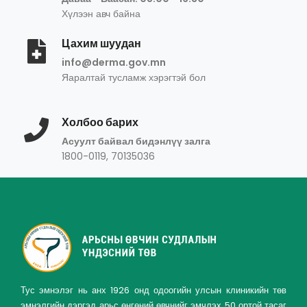
Хүлээн авч байна
Цахим шуудан
info@derma.gov.mn
Яаралтай тусламж хэрэгтэй бол
Холбоо барих
Асуулт байвал бидэнлүү залга
1800-0119, 70135036
Тус эмнэлэг нь анх 1926 онд одоогийн улсын клиникийн төв
эмнэлгийн дэргэд арьс өнгөний өвчнийг эмчлэх 50 ортой тасаг