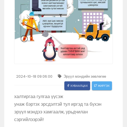
2024-10-18 09:06:00
Эрүүл мэндийн зөвлөгөө
ХУВААЛЦАХ
ЖИРГЭХ
халтиргаа гулгаа үүсэж
унаж бэртэх эрсдэлтэй тул иргэд та бүхэн
эрүүл мэндээ хамгаалж, урьдчилан
сэргийлээрэй!