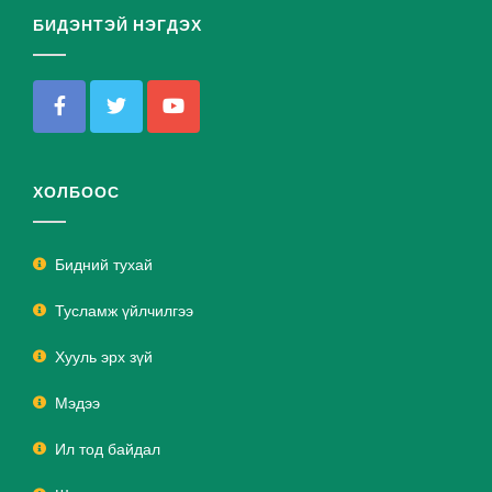
БИДЭНТЭЙ НЭГДЭХ
ХОЛБООС
Бидний тухай
Тусламж үйлчилгээ
Хууль эрх зүй
Мэдээ
Ил тод байдал