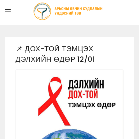
ТАНИЛЦУУЛГА
ТУСЛАМЖ ҮЙЛЧИЛГЭЭ
📌 ДОХ-ТОЙ ТЭМЦЭХ
ХУУЛЬ ЭРХ ЗҮЙ
ДЭЛХИЙН ӨДӨР 12/01
МЭДЭЭ
ИЛ ТОД БАЙДАЛ
СУРГАЛТЫН АЛБА