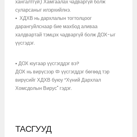
хангалтгүй) Хамгаалах чадваргүй болж
суларсаныг илэрхийлнэ.
▪️ ХДХВ нь дархлалын тогтолцоог
дарангуйлснаар бие махбод аливаа
халдвартай тэмцэх чадваргүй болж ДОХ-ыг
үүсгэдэг.
▪️ ДОХ юугаар үүсгэгддэг вэ?
ДОХ нь вирүсээр 🦠 үүсгэгддэг бөгөөд тэр
вирүсийг ХДХВ буюу “Хүний Дархлал
Хомсдолын Вирус" гэдэг.
ТАСГУУД