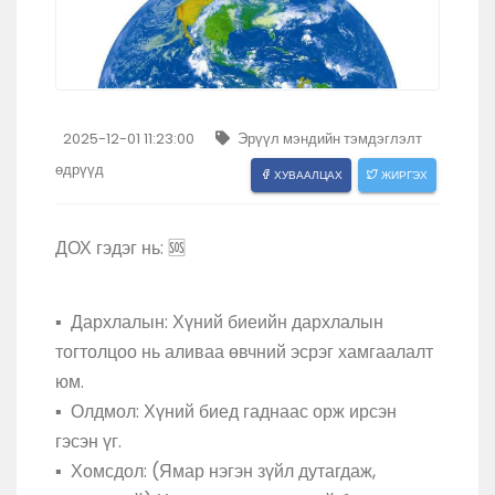
2025-12-01 11:23:00
Эрүүл мэндийн тэмдэглэлт
өдрүүд
ХУВААЛЦАХ
ЖИРГЭХ
ДОХ гэдэг нь: 🆘
▪️ Дархлалын: Хүний биеийн дархлалын
тогтолцоо нь аливаа өвчний эсрэг хамгаалалт
юм.
▪️ Олдмол: Хүний биед гаднаас орж ирсэн
гэсэн үг.
▪️ Хомсдол: (Ямар нэгэн зүйл дутагдаж,