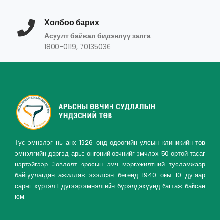
Холбоо барих
Асуулт байвал бидэнлүү залга
1800-0119, 70135036
Тус эмнэлэг нь анх 1926 онд одоогийн улсын клиникийн төв
эмнэлгийн дэргэд арьс өнгөний өвчнийг эмчлэх 50 ортой тасаг
нэртэйгээр Зөвлөлт оросын эмч мэргэжилтний тусламжаар
байгуулагдан ажиллаж эхэлсэн бөгөөд 1940 оны 10 дугаар
сарыг хүртэл 1 дүгээр эмнэлгийн бүрэлдэхүүнд багтаж байсан
юм.