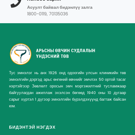
Асуулт байвал бидэнлүү залга
1800-0119, 70135036
Тус эмнэлэг нь анх 1926 онд одоогийн улсын клиникийн төв
эмнэлгийн дэргэд арьс өнгөний өвчнийг эмчлэх 50 ортой тасаг
нэртэйгээр Зөвлөлт оросын эмч мэргэжилтний тусламжаар
байгуулагдан ажиллаж эхэлсэн бөгөөд 1940 оны 10 дугаар
сарыг хүртэл 1 дүгээр эмнэлгийн бүрэлдэхүүнд багтаж байсан
юм.
БИДЭНТЭЙ НЭГДЭХ