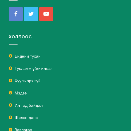
ХОЛБООС
Бидний тухай
Тусламж үйлчилгээ
Хууль эрх зүй
Мэдээ
Ил тод байдал
Шилэн данс
Зөвлөгөө