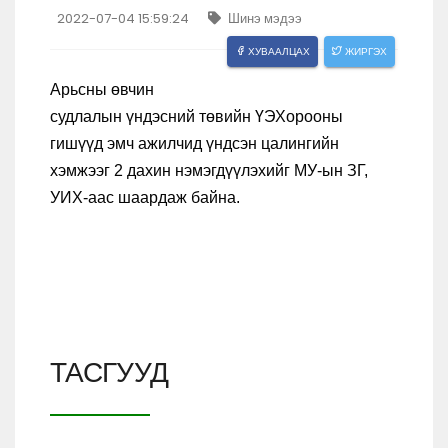
2022-07-04 15:59:24
Шинэ мэдээ
ХУВААЛЦАХ
ЖИРГЭХ
Арьсны өвчин
судлалын үндэсний төвийн ҮЭХорооны
гишүүд эмч ажилчид үндсэн цалингийн
хэмжээг 2 дахин нэмэгдүүлэхийг МУ-ын ЗГ,
УИХ-аас шаардаж байна.
ТАСГУУД