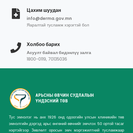
Цахим шуудан
info@derma.gov.mn
Яаралтай тусламж хэрэгтэй бол
Холбоо барих
Асуулт байвал бидэнлүү залга
1800-0119, 70135036
Тус эмнэлэг нь анх 1926 онд одоогийн улсын клиникийн төв
эмнэлгийн дэргэд арьс өнгөний өвчнийг эмчлэх 50 ортой тасаг
нэртэйгээр Зөвлөлт оросын эмч мэргэжилтний тусламжаар