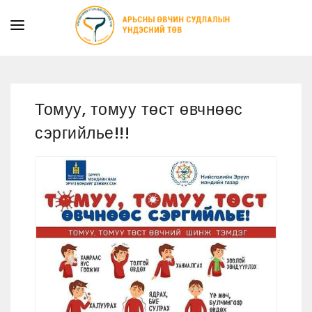
ТАНИЛЦУУЛГА
ТУСЛАМЖ ҮЙЛЧИЛГЭЭ
Томуу, томуу төст өвчнөөс
ХУУЛЬ ЭРХ ЗҮЙ
сэргийлье!!!
МЭДЭЭ
ИЛ ТОД БАЙДАЛ
СУРГАЛТЫН АЛБА