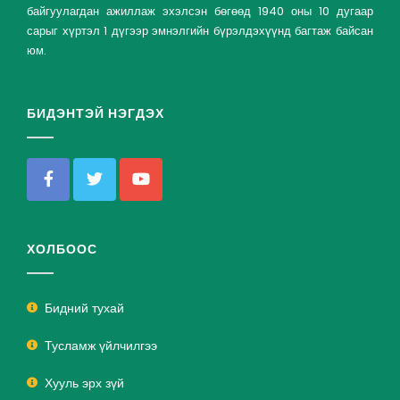
байгуулагдан ажиллаж эхэлсэн бөгөөд 1940 оны 10 дугаар
сарыг хүртэл 1 дүгээр эмнэлгийн бүрэлдэхүүнд багтаж байсан
юм.
БИДЭНТЭЙ НЭГДЭХ
ХОЛБООС
Бидний тухай
Тусламж үйлчилгээ
Хууль эрх зүй