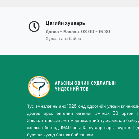
Цагийн хуваарь
Даваа - Баасан: 08:00 - 16:30
Хүлээн авч байна
Тус эмнэлэг нь анх 1926 онд одоогийн улсын клиники
дэргэд арьс өнгөний өвчнийг эмчлэх 50 ортой та
Зөвлөлт оросын эмч мэргэжилтний тусламжаар байгу
эхэлсэн бөгөөд 1940 оны 10 дугаар сарыг хүртэл 1 
бүрэлдэхүүнд багтаж байсан юм.