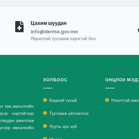
Цахим шуудан
info@derma.gov.mn
Яаралтай тусламж хэрэгтэй бол
ХОЛБООС
ОНЦЛОХ МЭД
Бидний тухай
Нээлттэй аж
йн төв эмнэлгийн
саг нэртэйгээр
Тусламж үйлчилгээ
улагдан ажиллаж
Хууль эрх зүй
дүгээр эмнэлгийн