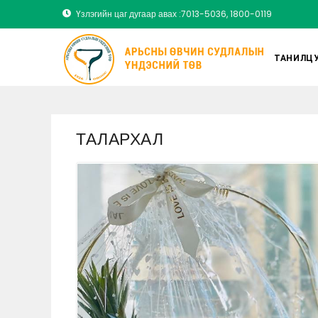
Үзлэгийн цаг дугаар авах :7013-5036, 1800-0119
ТАНИЛЦУ
ТАЛАРХАЛ