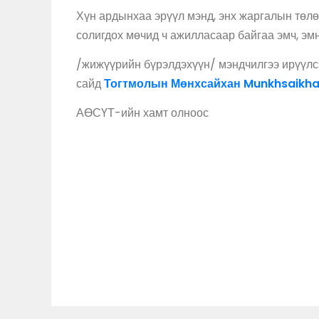
Хүн ардынхаа эрүүл мэнд, энх жаргалын төлөө
солигдох мөчид ч ажилласаар байгаа эмч, эм
/жижүүрийн бүрэлдэхүүн/ мэндчилгээ ирүүлс
сайд
Тогтмолын Мөнхсайхан Munkhsaikh
АӨСҮТ-ийн хамт олноос