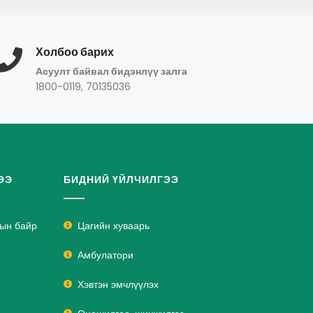
Холбоо барих
Асуулт байвал бидэнлүү залга
1800-0119, 70135036
ЭЭ
БИДНИЙ ҮЙЛЧИЛГЭЭ
лын байр
Цагийн хуваарь
Амбулатори
Хэвтэн эмчлүүлэх