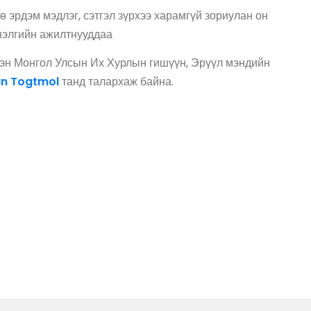
 эрдэм мэдлэг, сэтгэл зүрхээ харамгүй зориулан он
нэлгийн ажилтнууддаа
эн Монгол Улсын Их Хурлын гишүүн, Эрүүл мэндийн
an Togtmol
танд талархаж байна.