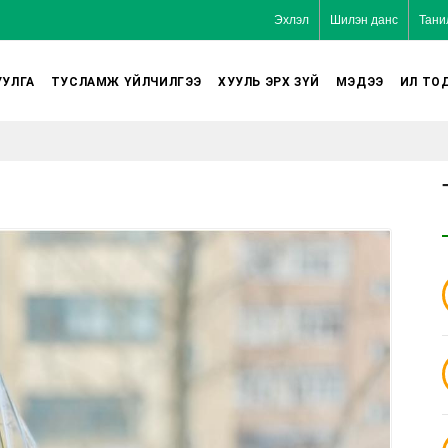
Эхлэл
Шилэн данс
Тани
УЛГА
ТУСЛАМЖ ҮЙЛЧИЛГЭЭ
ХУУЛЬ ЭРХ ЗҮЙ
МЭДЭЭ
ИЛ ТО