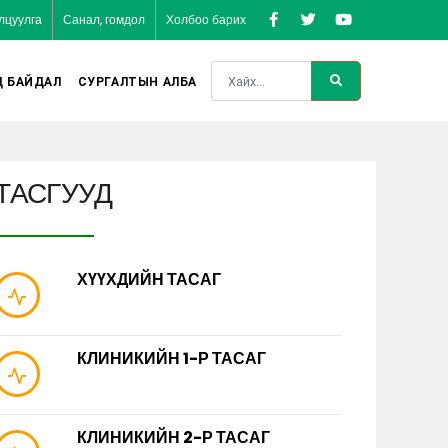
лцуулга
Санал, гомдол
Холбоо барих
Д БАЙДАЛ
СУРГАЛТЫН АЛБА
ТАСГУУД
ХҮҮХДИЙН ТАСАГ
КЛИНИКИЙН 1-Р ТАСАГ
КЛИНИКИЙН 2-Р ТАСАГ