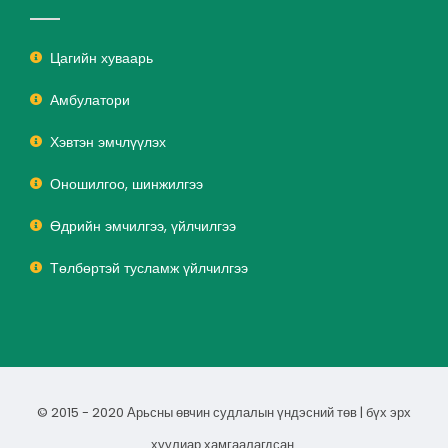
Цагийн хуваарь
Амбулатори
Хэвтэн эмчлүүлэх
Оношилгоо, шинжилгээ
Өдрийн эмчилгээ, үйлчилгээ
Төлбөртэй тусламж үйлчилгээ
© 2015 - 2020 Арьсны өвчин судлалын үндэсний төв | бүх эрх
хуулиар хамгаалагдсан.