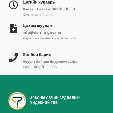
Цагийн хуваарь
Даваа - Баасан: 08:00 - 16:30
Хүлээн авч байна
Цахим шуудан
info@derma.gov.mn
Яаралтай тусламж хэрэгтэй бол
Холбоо барих
Асуулт байвал бидэнлүү залга
1800-0119, 70135036