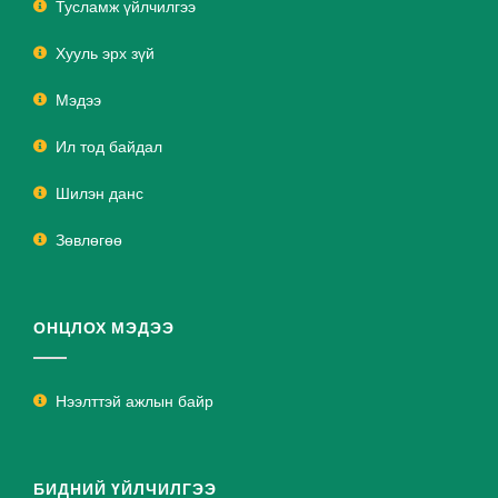
Тусламж үйлчилгээ
Хууль эрх зүй
Мэдээ
Ил тод байдал
Шилэн данс
Зөвлөгөө
ОНЦЛОХ МЭДЭЭ
Нээлттэй ажлын байр
БИДНИЙ ҮЙЛЧИЛГЭЭ