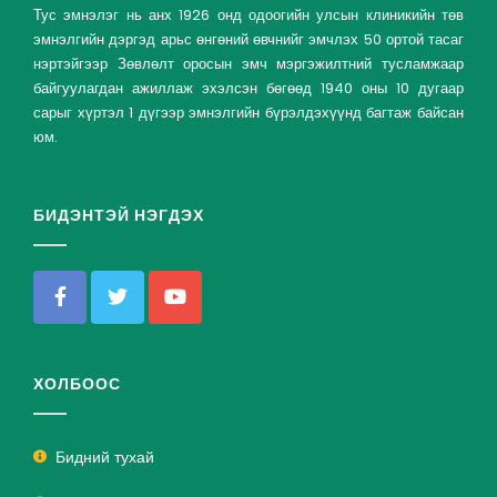
Тус эмнэлэг нь анх 1926 онд одоогийн улсын клиникийн төв
эмнэлгийн дэргэд арьс өнгөний өвчнийг эмчлэх 50 ортой тасаг
нэртэйгээр Зөвлөлт оросын эмч мэргэжилтний тусламжаар
байгуулагдан ажиллаж эхэлсэн бөгөөд 1940 оны 10 дугаар
сарыг хүртэл 1 дүгээр эмнэлгийн бүрэлдэхүүнд багтаж байсан
юм.
БИДЭНТЭЙ НЭГДЭХ
ХОЛБООС
Бидний тухай